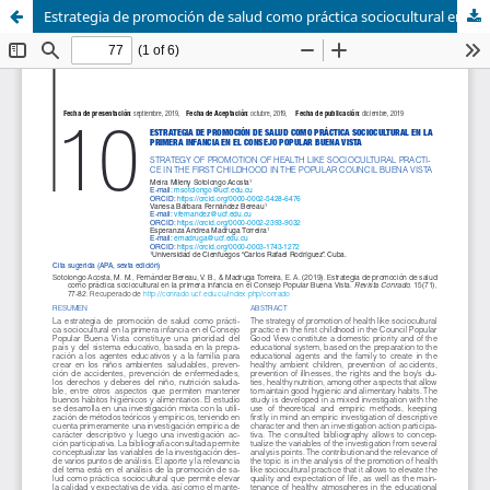
Estrategia de promoción de salud como práctica sociocultural en la primera infancia en el Consejo Popular Buena Vista