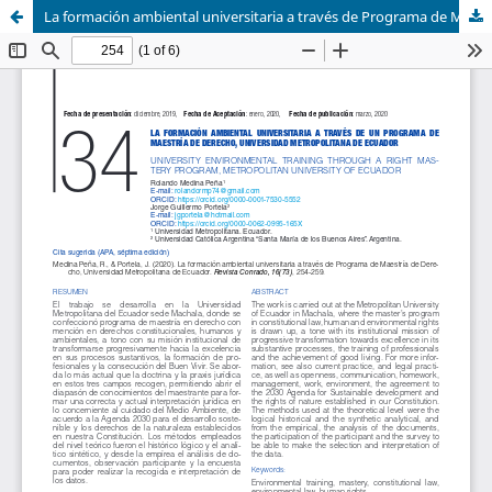
La formación ambiental universitaria a través de Programa de Maestría de Derecho, Universidad Metropolitana de Ecuador