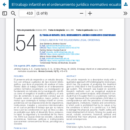
El trabajo infantil en el ordenamiento jurídico normativo ecuatoriano