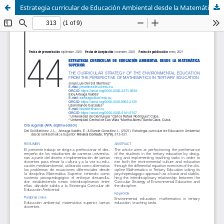
Estrategia curricular de Educación Ambiental desde la Matemática Superior