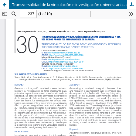
Transversalidad de la vinculación e investigación universitaria, a través de los proyectos integradores de carrera