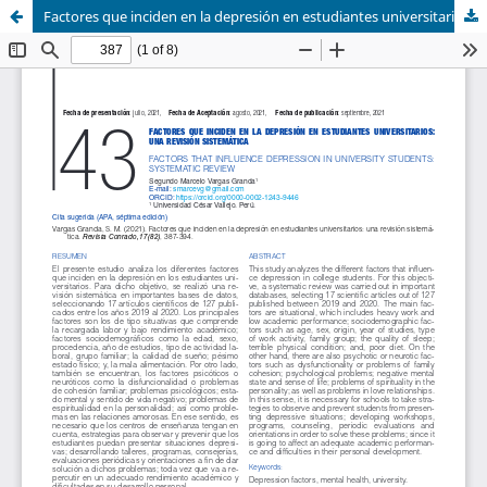
Factores que inciden en la depresión en estudiantes universitarios: una revisión sistemática