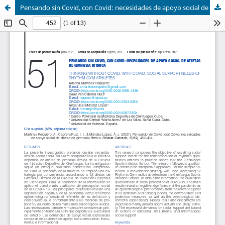
Pensando sin Covid, con Covid: necesidades de apoyo social de atletas de gimnasia rítmica