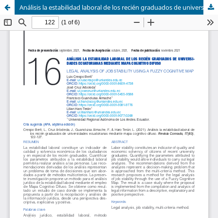
Análisis la estabilidad laboral de los recién graduados de universidades ecuatorianas mediante mapa cognitivo difuso