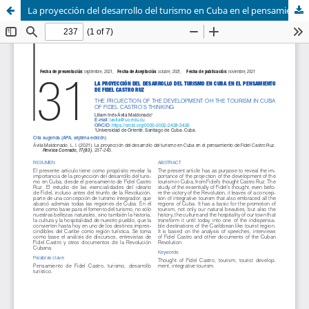
La proyección del desarrollo del turismo en Cuba en el pensamiento de Fidel Castro Ruz