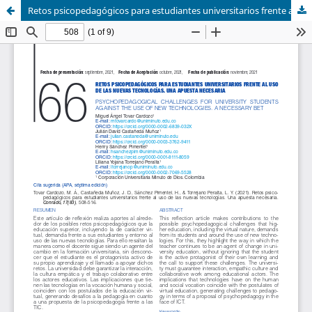
Retos psicopedagógicos para estudiantes universitarios frente al uso de las nuevas tecnologías. Una apuesta necesaria