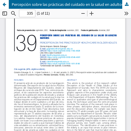
Percepción sobre las prácticas del cuidado en la salud en adultos mayores