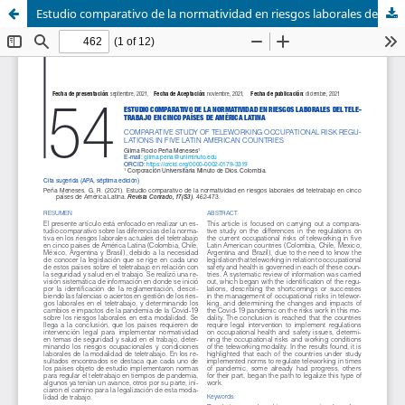
Estudio comparativo de la normatividad en riesgos laborales del teletrabajo en cinco países de América Latina