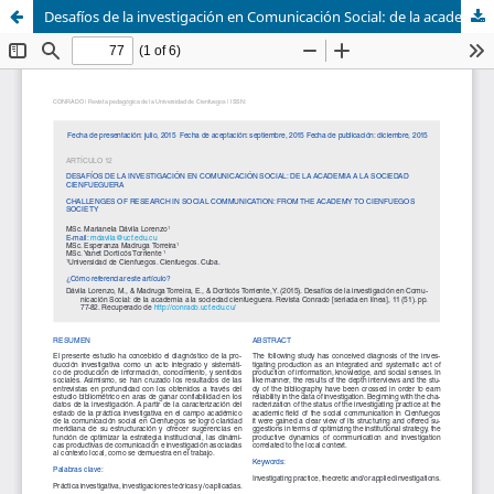
Desafíos de la investigación en Comunicación Social: de la academia a la sociedad cienfueguera