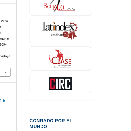
, Vera
A.
a
onar el
 309–
nrado/a
n e
CONRADO POR EL
MUNDO