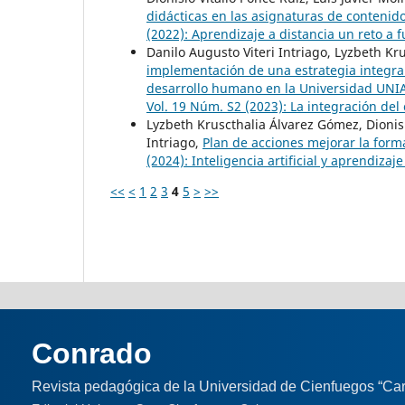
didácticas en las asignaturas de conten
(2022): Aprendizaje a distancia un reto a 
Danilo Augusto Viteri Intriago, Lyzbeth Kr
implementación de una estrategia integral 
desarrollo humano en la Universidad UNIA
Vol. 19 Núm. S2 (2023): La integración del
Lyzbeth Kruscthalia Álvarez Gómez, Dionisi
Intriago,
Plan de acciones mejorar la for
(2024): Inteligencia artificial y aprendizaje
<<
<
1
2
3
4
5
>
>>
Conrado
Revista pedagógica de la Universidad de Cienfuegos “Car