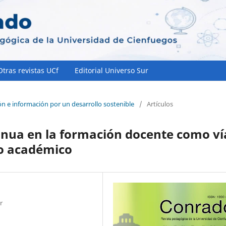
Otras revistas UCf
Editorial Universo Sur
ón e información por un desarrollo sostenible
/
Artículos
inua en la formación docente como ví
jo académico
r