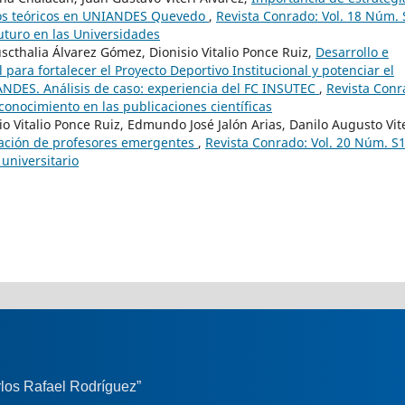
idos teóricos en UNIANDES Quevedo
,
Revista Conrado: Vol. 18 Núm. 
futuro en las Universidades
uscthalia Álvarez Gómez, Dionisio Vitalio Ponce Ruiz,
Desarrollo e
para fortalecer el Proyecto Deportivo Institucional y potenciar el
NDES. Análisis de caso: experiencia del FC INSUTEC
,
Revista Conr
 conocimiento en las publicaciones científicas
o Vitalio Ponce Ruiz, Edmundo José Jalón Arias, Danilo Augusto Vit
mación de profesores emergentes
,
Revista Conrado: Vol. 20 Núm. S
 universitario
los Rafael Rodríguez”