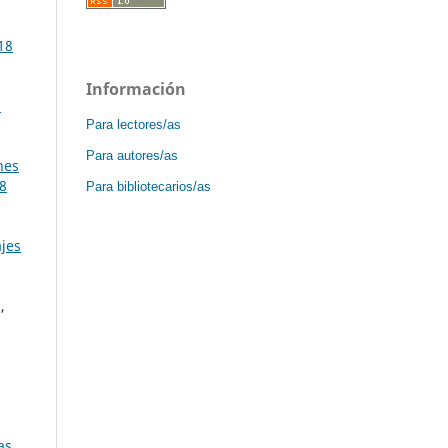
18
Información
s
Para lectores/as
Para autores/as
nes
18
Para bibliotecarios/as
ajes
,
,
as