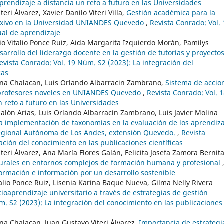
prendizaje a distancia un reto a futuro en las Universidades
eri Álvarez, Xavier Danilo Viteri Villa,
Gestión académica para la
exivo en la Universidad UNIANDES Quevedo
,
Revista Conrado: Vol. 
ual de aprendizaje
io Vitalio Ponce Ruiz, Aida Margarita Izquierdo Morán, Pamilys
sarrollo del liderazgo docente en la gestión de tutorías y proyecto
evista Conrado: Vol. 19 Núm. S2 (2023): La integración del
cas
olina Chalacan, Luis Orlando Albarracin Zambrano,
Sistema de accio
s profesores noveles en UNIANDES Quevedo
,
Revista Conrado: Vol. 
 reto a futuro en las Universidades
Jalón Arias, Luis Orlando Albarracín Zambrano, Luis Javier Molina
 la implementación de taxonomías en la evaluación de los aprendiz
 Regional Autónoma de Los Andes, extensión Quevedo.
,
Revista
ación del conocimiento en las publicaciones científicas
iteri Álvarez, Ana María Flores Galán, Felicita Josefa Zamora Bernita
lturales en entornos complejos de formación humana y profesional
Formación e información por un desarrollo sostenible
italio Ponce Ruiz, Lisenia Karina Baque Nueva, Gilma Nelly Rivera
ioaprendizaje universitario a través de estrategias de gestión
m. S2 (2023): La integración del conocimiento en las publicaciones
lina Chalacan, Juan Gustavo Viteri Álvarez,
Importancia de estrategi