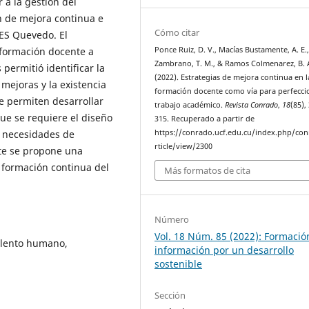
 a la gestión del
 de mejora continua e
Cómo citar
ES Quevedo. El
 formación docente a
Ponce Ruiz, D. V., Macías Bustamente, A. E.
Zambrano, T. M., & Ramos Colmenarez, B. 
permitió identificar la
(2022). Estrategias de mejora continua en l
ejoras y la existencia
formación docente como vía para perfecci
ue permiten desarrollar
trabajo académico.
Revista Conrado
,
18
(85),
ue se requiere el diseño
315. Recuperado a partir de
s necesidades de
https://conrado.ucf.edu.cu/index.php/co
rticle/view/2300
te se propone una
a formación continua del
Más formatos de cita
Número
Vol. 18 Núm. 85 (2022): Formació
alento humano,
información por un desarrollo
sostenible
Sección