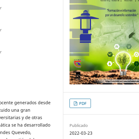
r
r
r
docente generados desde
PDF
tuido una gran
ersitarias y de otras
ática se ha desarrollado
Publicado
iandes Quevedo,
2022-03-23