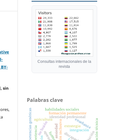
ative
l-
Consultas internacionales de la
 BY-
revista
, sin
Palabras clave
ores,
habilidades sociales
competencias genéricas
formación permanente
ta
identidad profesional
agricultura
enseñanza
formación técnica
atención inclusiva
inclusión
ansiedad
estrategia
experiencia
integración
aprendizaje
formación
discapacidad