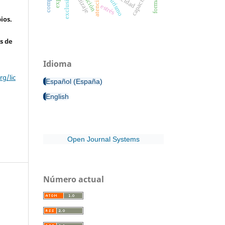
capacitación
exclusión
turismo
estrés
ios.
s de
Idioma
g/lic
Español (España)
English
Open Journal Systems
Número actual