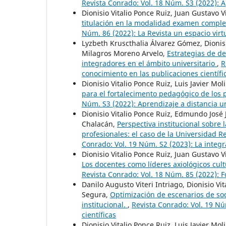
Revista Conrado: Vol. 18 Núm. S3 (2022): A
Dionisio Vitalio Ponce Ruiz, Juan Gustavo Vit
titulación en la modalidad examen compl
Núm. 86 (2022): La Revista un espacio virt
Lyzbeth Kruscthalia Álvarez Gómez, Dionis
Milagros Moreno Arvelo,
Estrategias de de
integradores en el ámbito universitario
,
R
conocimiento en las publicaciones científi
Dionisio Vitalio Ponce Ruiz, Luis Javier M
para el fortalecimento pedagógico de lo
Núm. S3 (2022): Aprendizaje a distancia un
Dionisio Vitalio Ponce Ruiz, Edmundo José 
Chalacán,
Perspectiva institucional sobre
profesionales: el caso de la Universidad
Conrado: Vol. 19 Núm. S2 (2023): La integr
Dionisio Vitalio Ponce Ruiz, Juan Gustavo V
Los docentes como líderes axiológicos cu
Revista Conrado: Vol. 18 Núm. 85 (2022): 
Danilo Augusto Viteri Intriago, Dionisio V
Segura,
Optimización de escenarios de soc
institucional.
,
Revista Conrado: Vol. 19 Nú
científicas
Dionisio Vitalio Ponce Ruiz, Luis Javier Mo