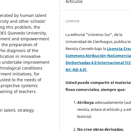
Artículos
nerated by human talent
Licencia
sity and other schools'
ing this problem, the
DES Quevedo University,
La editorial "Universo Sur", de la
ovement and empowerment
Universidad de Cienfuegos, publica la
n the preparation of
Revista
Conrado
bajo la
Licencia Cre
The diagnosis of the
Commons Atribución-NoComercia
ication in innovative
to undertake improvement
SinDerivadas 4.0 Internacional (CC
chnological conditions
NC-ND 4.0)
.
ent initiatives, for
usted to the needs of
Usted puede compartir el material
 projective systemic
fines comerciales, siempre que:
aining of teachers.
Atribuya
adecuadamente (aut
revista, enlace al artículo y a es
 talent, strategy.
licencia).
No cree obras derivadas.