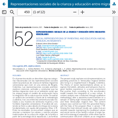
Representaciones sociales de la crianza y educación entre migrantes venezolanos