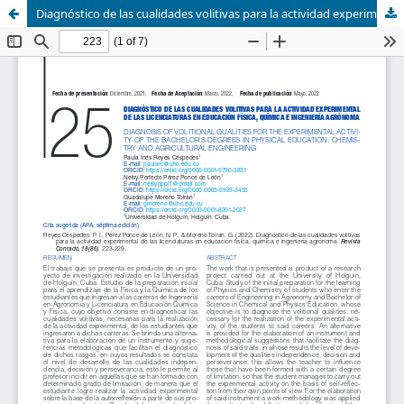
Diagnóstico de las cualidades volitivas para la actividad experimental de las licenciaturas en educación física, química e ingeniería agrónoma