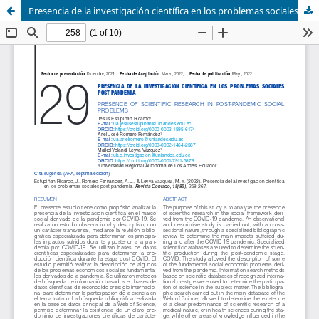
Presencia de la investigación científica en los problemas sociales post pandemia