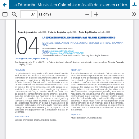
La Educación Musical en Colombia: más allá del examen crítico.