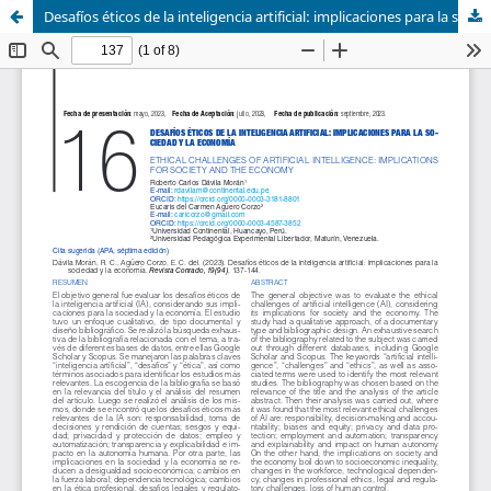
Desafíos éticos de la inteligencia artificial: implicaciones para la sociedad y la economía