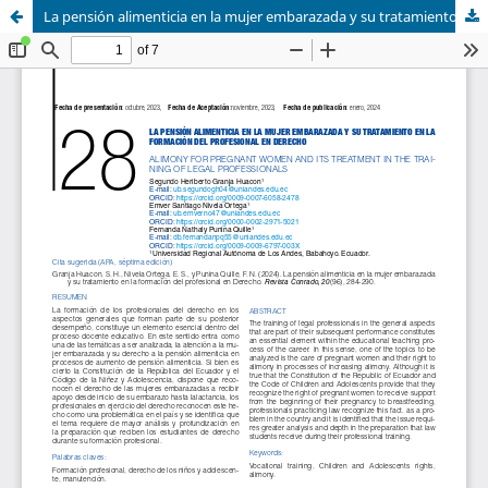
La pensión alimenticia en la mujer embarazada y su tratamiento en la formación del profesional en Derecho