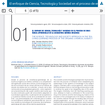
El enfoque de Ciencia, Tecnología y Sociedad en el proceso de enseñanza-aprendizaje de la asignatura Química Orgánica