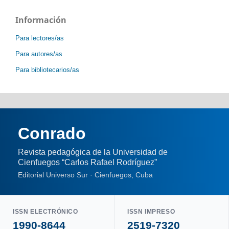
Información
Para lectores/as
Para autores/as
Para bibliotecarios/as
Conrado
Revista pedagógica de la Universidad de
Cienfuegos “Carlos Rafael Rodríguez”
Editorial Universo Sur · Cienfuegos, Cuba
ISSN ELECTRÓNICO
ISSN IMPRESO
1990-8644
2519-7320