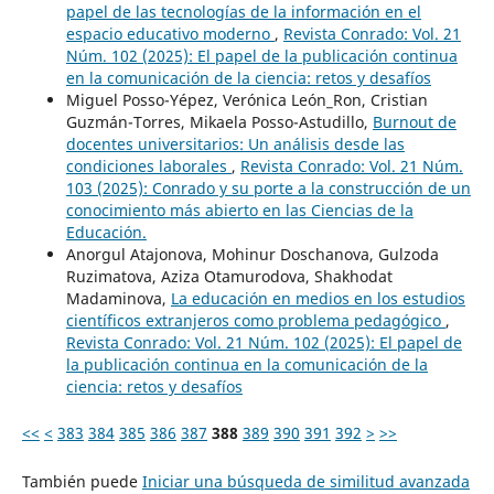
papel de las tecnologías de la información en el
espacio educativo moderno
,
Revista Conrado: Vol. 21
Núm. 102 (2025): El papel de la publicación continua
en la comunicación de la ciencia: retos y desafíos
Miguel Posso-Yépez, Verónica León_Ron, Cristian
Guzmán-Torres, Mikaela Posso-Astudillo,
Burnout de
docentes universitarios: Un análisis desde las
condiciones laborales
,
Revista Conrado: Vol. 21 Núm.
103 (2025): Conrado y su porte a la construcción de un
conocimiento más abierto en las Ciencias de la
Educación.
Anorgul Atajonova, Mohinur Doschanova, Gulzoda
Ruzimatova, Aziza Otamurodova, Shakhodat
Madaminova,
La educación en medios en los estudios
científicos extranjeros como problema pedagógico
,
Revista Conrado: Vol. 21 Núm. 102 (2025): El papel de
la publicación continua en la comunicación de la
ciencia: retos y desafíos
<<
<
383
384
385
386
387
388
389
390
391
392
>
>>
También puede
Iniciar una búsqueda de similitud avanzada