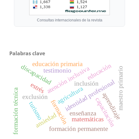
Consultas internacionales de la revista
Palabras clave
educación primaria
educación
discapacidad
atención inclusiva
maestro primario
testimonio
identidad profesional
inclusión
estrés
agricultura
formación técnica
aprendizaje
exclusión
capacitación
formación
turismo
enseñanza
ansiedad
matemáticas
formación permanente