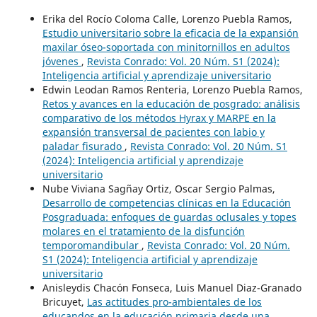
Erika del Rocío Coloma Calle, Lorenzo Puebla Ramos,
Estudio universitario sobre la eficacia de la expansión
maxilar óseo-soportada con minitornillos en adultos
jóvenes
,
Revista Conrado: Vol. 20 Núm. S1 (2024):
Inteligencia artificial y aprendizaje universitario
Edwin Leodan Ramos Renteria, Lorenzo Puebla Ramos,
Retos y avances en la educación de posgrado: análisis
comparativo de los métodos Hyrax y MARPE en la
expansión transversal de pacientes con labio y
paladar fisurado
,
Revista Conrado: Vol. 20 Núm. S1
(2024): Inteligencia artificial y aprendizaje
universitario
Nube Viviana Sagñay Ortiz, Oscar Sergio Palmas,
Desarrollo de competencias clínicas en la Educación
Posgraduada: enfoques de guardas oclusales y topes
molares en el tratamiento de la disfunción
temporomandibular
,
Revista Conrado: Vol. 20 Núm.
S1 (2024): Inteligencia artificial y aprendizaje
universitario
Anisleydis Chacón Fonseca, Luis Manuel Diaz-Granado
Bricuyet,
Las actitudes pro-ambientales de los
educandos en la educación primaria desde una