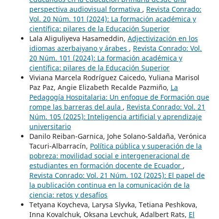
perspectiva audiovisual formativa
,
Revista Conrado:
Vol. 20 Núm. 101 (2024): La formación académica y
científica: pilares de la Educación Superior
Lala Aliguliyeva Hasameddin,
Adjectivización en los
idiomas azerbaiyano y árabes
,
Revista Conrado: Vol.
20 Núm. 101 (2024): La formación académica y
científica: pilares de la Educación Superior
Viviana Marcela Rodríguez Caicedo, Yuliana Marisol
Paz Paz, Angie Elizabeth Recalde Pazmiño,
La
Pedagogía Hospitalaria: Un enfoque de Formación que
rompe las barreras del aula
,
Revista Conrado: Vol. 21
Núm. 105 (2025): Inteligencia artificial y aprendizaje
universitario
Danilo Reiban-Garnica, Johe Solano-Saldaña, Verónica
Tacuri-Albarracín,
Política pública y superación de la
pobreza: movilidad social e intergeneracional de
estudiantes en formación docente de Ecuador
,
Revista Conrado: Vol. 21 Núm. 102 (2025): El papel de
la publicación continua en la comunicación de la
ciencia: retos y desafíos
Tetyana Koycheva, Larysa Slyvka, Tetiana Peshkova,
Inna Kovalchuk, Oksana Levchuk, Adalbert Rats,
El