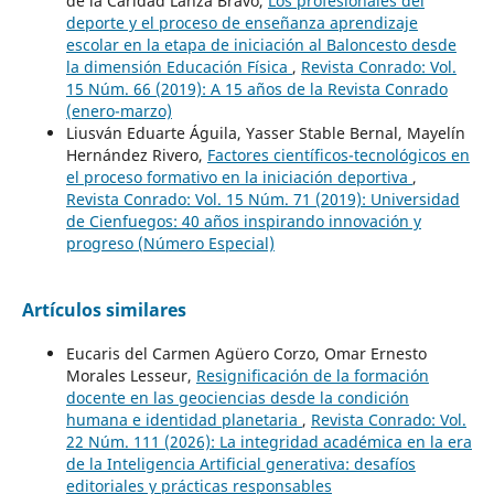
de la Caridad Lanza Bravo,
Los profesionales del
deporte y el proceso de enseñanza aprendizaje
escolar en la etapa de iniciación al Baloncesto desde
la dimensión Educación Física
,
Revista Conrado: Vol.
15 Núm. 66 (2019): A 15 años de la Revista Conrado
(enero-marzo)
Liusván Eduarte Águila, Yasser Stable Bernal, Mayelín
Hernández Rivero,
Factores científicos-tecnológicos en
el proceso formativo en la iniciación deportiva
,
Revista Conrado: Vol. 15 Núm. 71 (2019): Universidad
de Cienfuegos: 40 años inspirando innovación y
progreso (Número Especial)
Artículos similares
Eucaris del Carmen Agüero Corzo, Omar Ernesto
Morales Lesseur,
Resignificación de la formación
docente en las geociencias desde la condición
humana e identidad planetaria
,
Revista Conrado: Vol.
22 Núm. 111 (2026): La integridad académica en la era
de la Inteligencia Artificial generativa: desafíos
editoriales y prácticas responsables