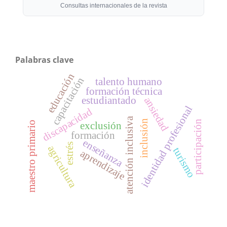
Consultas internacionales de la revista
Palabras clave
educación
capacitación
talento humano
formación técnica
estudiantado
ansiedad
identidad profesional
discapacidad
atención inclusiva
inclusión
participación
maestro primario
exclusión
formación
enseñanza
estrés
agricultura
turismo
aprendizaje