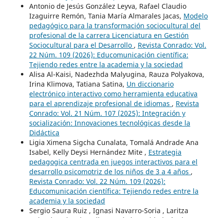
Antonio de Jesús González Leyva, Rafael Claudio
Izaguirre Remón, Tania María Almarales Jacas,
Modelo
pedagógico para la transformación sociocultural del
profesional de la carrera Licenciatura en Gestión
Sociocultural para el Desarrollo
,
Revista Conrado: Vol.
22 Núm. 109 (2026): Educomunicación científica:
Tejiendo redes entre la academia y la sociedad
Alisa Al-Kaisi, Nadezhda Malyugina, Rauza Polyakova,
Irina Klimova, Tatiana Satina,
Un diccionario
electrónico interactivo como herramienta educativa
para el aprendizaje profesional de idiomas
,
Revista
Conrado: Vol. 21 Núm. 107 (2025): Integración y
socialización: Innovaciones tecnológicas desde la
Didáctica
Ligia Ximena Sigcha Cunalata, Tomalá Andrade Ana
Isabel, Kelly Deysi Hernández Mite ,
Estrategia
pedagogica centrada en juegos interactivos para el
desarrollo psicomotriz de los niños de 3 a 4 años
,
Revista Conrado: Vol. 22 Núm. 109 (2026):
Educomunicación científica: Tejiendo redes entre la
academia y la sociedad
Sergio Saura Ruiz , Ignasi Navarro-Soria , Laritza