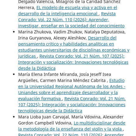
Delgado Valencia, Milagros de la Caridad Sánchez
Herrera,
EL modelo de escuela viva y activa en el
desarrollo de la inteligencia emocional
,
Revista
Conrado: Vol. 22 Núm. 110 (2026): Aprender,
investigar, enseñar en la sociedad del conocimiento
Marina Zhukova, Vadim Zhukov, Natalya Deputatova,
Irina Guryanova, Alexey Aleshkov,
Desarrollo del
pensamiento crítico y habilidades analíticas en
estudiantes universitarios de disciplinas económicas y
jurídicas
,
Revista Conrado: Vol. 21 Núm. 107 (2025):
Integración y socialización: Innovaciones tecnológicas
desde la Didáctica
María Elena Infante Miranda, Josía Jeseff Isea
Argüelles, Carmen Marina Méndez Cabrita ,
Estudio
en la Universidad Regional Autónoma de los Andes -
Uniandes sobre el aprendizaje desarrollador y la
evaluación formativa
,
Revista Conrado: Vol. 21 Núm.
107 (2025): Integración y socialización: Innovaciones
tecnológicas desde la Didáctica
Mara Lioba Juan Carvajal, María Vdovina, Alexander
Gordon Campbell Vdovina,
Lo multidisciplinar desde
la metodología de la enseñanza del violín y la viola
,
Revista Conrado: Vol. 22 Núm. 110 (2026): Aprender,