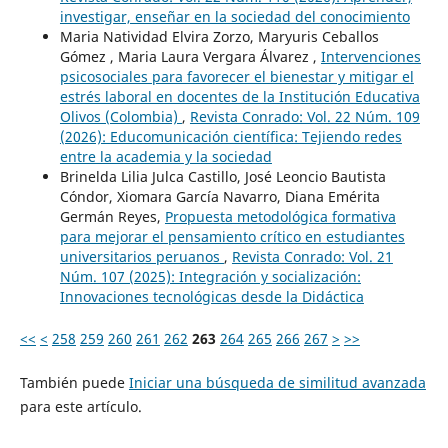
investigar, enseñar en la sociedad del conocimiento
Maria Natividad Elvira Zorzo, Maryuris Ceballos
Gómez , Maria Laura Vergara Álvarez ,
Intervenciones
psicosociales para favorecer el bienestar y mitigar el
estrés laboral en docentes de la Institución Educativa
Olivos (Colombia)
,
Revista Conrado: Vol. 22 Núm. 109
(2026): Educomunicación científica: Tejiendo redes
entre la academia y la sociedad
Brinelda Lilia Julca Castillo, José Leoncio Bautista
Cóndor, Xiomara García Navarro, Diana Emérita
Germán Reyes,
Propuesta metodológica formativa
para mejorar el pensamiento crítico en estudiantes
universitarios peruanos
,
Revista Conrado: Vol. 21
Núm. 107 (2025): Integración y socialización:
Innovaciones tecnológicas desde la Didáctica
<<
<
258
259
260
261
262
263
264
265
266
267
>
>>
También puede
Iniciar una búsqueda de similitud avanzada
para este artículo.