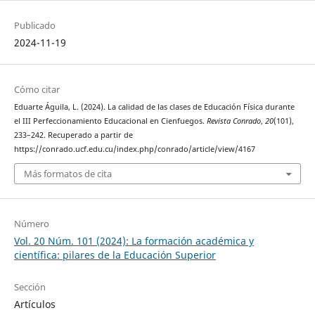
Publicado
2024-11-19
Cómo citar
Eduarte Águila, L. (2024). La calidad de las clases de Educación Física durante
el III Perfeccionamiento Educacional en Cienfuegos.
Revista Conrado
,
20
(101),
233–242. Recuperado a partir de
https://conrado.ucf.edu.cu/index.php/conrado/article/view/4167
Más formatos de cita
Número
Vol. 20 Núm. 101 (2024): La formación académica y
científica: pilares de la Educación Superior
Sección
Artículos