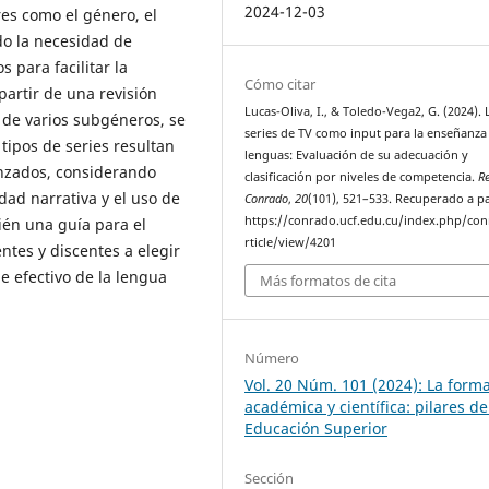
2024-12-03
res como el género, el
do la necesidad de
 para facilitar la
Cómo citar
partir de una revisión
Lucas-Oliva, I., & Toledo-Vega2, G. (2024). 
s de varios subgéneros, se
series de TV como input para la enseñanza
tipos de series resultan
lenguas: Evaluación de su adecuación y
anzados, considerando
clasificación por niveles de competencia.
Re
dad narrativa y el uso de
Conrado
,
20
(101), 521–533. Recuperado a pa
https://conrado.ucf.edu.cu/index.php/co
ién una guía para el
rticle/view/4201
ntes y discentes a elegir
e efectivo de la lengua
Más formatos de cita
Número
Vol. 20 Núm. 101 (2024): La form
académica y científica: pilares de
Educación Superior
Sección