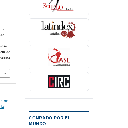
Las
 de
vista
rtir de
nrado/a
ación
 la
CONRADO POR EL
MUNDO