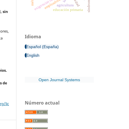
exigencias laborales
ansiedad
empleadores
agricultura
educación primaria
, sin
ores,
Idioma
ta
Español (España)
English
ios.
Open Journal Systems
s de
Número actual
g/lic