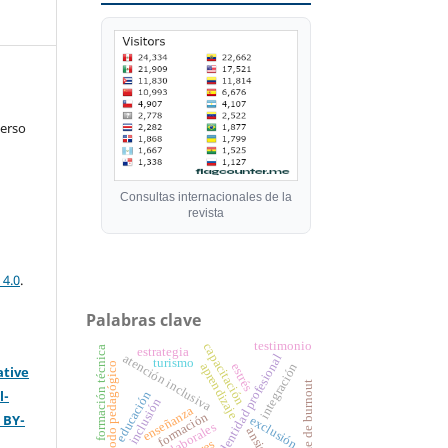
verso
Consultas internacionales de la
revista
 4.0
.
Palabras clave
testimonio
capacitación
formación técnica
estrategia
identidad profesional
atención inclusiva
turismo
aprendizaje
método pedagógico
integración
estrés
ative
síndrome de burnout
l-
educación
inclusión
enseñanza
formación
 BY-
exclusión