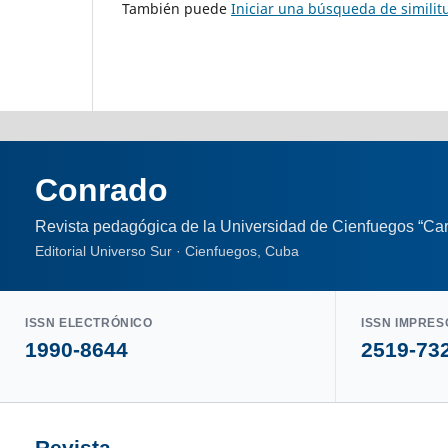
También puede
Iniciar una búsqueda de simili
Conrado
Revista pedagógica de la Universidad de Cienfuegos “Car
Editorial Universo Sur · Cienfuegos, Cuba
ISSN ELECTRÓNICO
ISSN IMPRES
1990-8644
2519-73
Revista