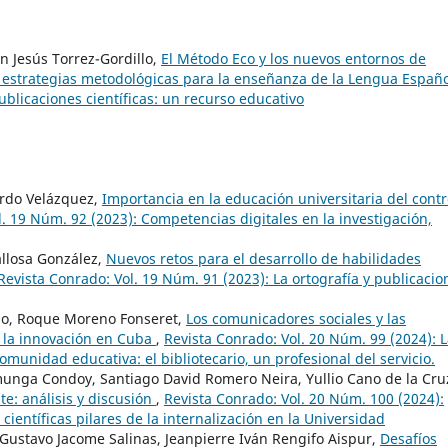
an Jesús Torrez-Gordillo,
El Método Eco y los nuevos entornos de
y estrategias metodológicas para la enseñanza de la Lengua Españ
ublicaciones científicas: un recurso educativo
ardo Velázquez,
Importancia en la educación universitaria del contr
. 19 Núm. 92 (2023): Competencias digitales en la investigación,
llosa González,
Nuevos retos para el desarrollo de habilidades
Revista Conrado: Vol. 19 Núm. 91 (2023): La ortografía y publicacio
elo, Roque Moreno Fonseret,
Los comunicadores sociales y las
y la innovación en Cuba
,
Revista Conrado: Vol. 20 Núm. 99 (2024): 
comunidad educativa: el bibliotecario, un profesional del servicio.
amunga Condoy, Santiago David Romero Neira, Yullio Cano de la Cru
e: análisis y discusión
,
Revista Conrado: Vol. 20 Núm. 100 (2024):
científicas pilares de la internalización en la Universidad
Gustavo Jacome Salinas, Jeanpierre Iván Rengifo Aispur,
Desafíos