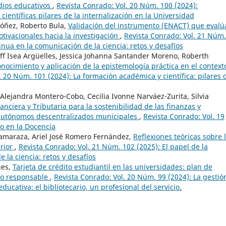
dios educativos
,
Revista Conrado: Vol. 20 Núm. 100 (2024):
científicas pilares de la internalización en la Universidad
dóñez, Roberto Bula,
Validación del instrumento (ENACT) que evalú
tivacionales hacia la investigación
,
Revista Conrado: Vol. 21 Núm.
inua en la comunicación de la ciencia: retos y desafíos
ff Isea Argüelles, Jessica Johanna Santander Moreno, Roberth
onocimiento y aplicación de la epistemología práctica en el context
. 20 Núm. 101 (2024): La formación académica y científica: pilares 
ejandra Montero-Cobo, Cecilia Ivonne Narváez-Zurita, Silvia
nciera y Tributaria para la sostenibilidad de las finanzas y
 autónomos descentralizados municipales
,
Revista Conrado: Vol. 19
io en la Docencia
amaraza, Ariel José Romero Fernández,
Reflexiones teóricas sobre 
erior
,
Revista Conrado: Vol. 21 Núm. 102 (2025): El papel de la
 la ciencia: retos y desafíos
nes,
Tarjeta de crédito estudiantil en las universidades: plan de
uso responsable
,
Revista Conrado: Vol. 20 Núm. 99 (2024): La gestió
ducativa: el bibliotecario, un profesional del servicio.