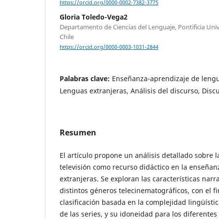
https://orcid.org/0000-0002-7382-3775
Gloria Toledo-Vega2
Departamento de Ciencias del Lenguaje, Pontificia Univ
Chile
https://orcid.org/0000-0003-1031-2844
Palabras clave:
Enseñanza-aprendizaje de lengu
Lenguas extranjeras, Análisis del discurso, Dis
Resumen
El artículo propone un análisis detallado sobre 
televisión como recurso didáctico en la enseña
extranjeras. Se exploran las características narr
distintos géneros telecinematográficos, con el f
clasificación basada en la complejidad lingüístic
de las series, y su idoneidad para los diferente