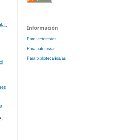
ola
,
Información
Para lectores/as
Para autores/as
Para bibliotecarios/as
ol
nes
La
z,