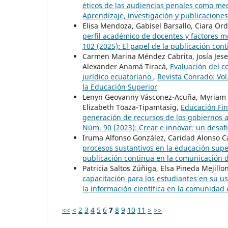
éticos de las audiencias penales como me
Aprendizaje, investigación y publicaciones 
Elisa Mendoza, Gabisel Barsallo, Ciara Or
perfil académico de docentes y factores mo
102 (2025): El papel de la publicación cont
Carmen Marina Méndez Cabrita, Josía Jese
Alexander Anamá Tiracá,
Evaluación del c
jurídico ecuatoriano
,
Revista Conrado: Vol
la Educación Superior
Lenyn Geovanny Vásconez-Acuña, Myriam Al
Elizabeth Toaza-Tipamtasig,
Educación Fina
generación de recursos de los gobiernos
Núm. 90 (2023): Crear e innovar: un desaf
Iruma Alfonso González, Caridad Alonso C
procesos sustantivos en la educación sup
publicación continua en la comunicación de
Patricia Saltos Zúñiga, Elsa Pineda Mejillo
capacitación para los estudiantes en su 
la información científica en la comunidad e
<<
<
2
3
4
5
6
7
8
9
10
11
>
>>