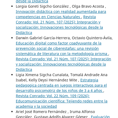
desde la Didáctica
Lorgia Goreti Sigcho González , Olga Bravo Acosta ,
Innovación didáctica con realidad aumentada para
competencias en Ciencias Naturales
,
Revista
Conrado: Vol. 21 Núm. 107 (2025): Integración y
socialización: Innovaciones tecnológicas desde la
Didáctica
Darwin Gabriel García-Herrera, Octavio Quintero-Ávila,
Educación digital como factor coadyuvante de la
prevención social de ciberestafas: una revisión
sistemática de literatura con la metodología prisma
,
Revista Conrado: Vol. 21 Núm. 107 (2025): Integración
y socialización: Innovaciones tecnológicas desde la
Didáctica
Ligia Ximena Sigcha Cunalata, Tomalá Andrade Ana
Isabel, Kelly Deysi Hernández Mite ,
Estrategia
pedagogica centrada en juegos interactivos para el
desarrollo psicomotriz de los niños de 3 a 4 años
,
Revista Conrado: Vol. 22 Núm. 109 (2026):
Educomunicación científica: Tejiendo redes entre la
academia y la sociedad
Ariel José Romero Fernández , Iruma Alfonso
González, Gustavo Adolfo Alvarez Gómez ,
Evaluación