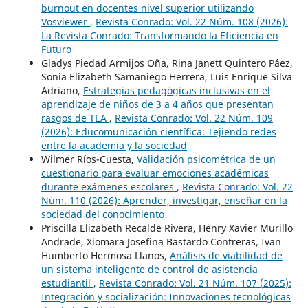
burnout en docentes nivel superior utilizando
Vosviewer
,
Revista Conrado: Vol. 22 Núm. 108 (2026):
La Revista Conrado: Transformando la Eficiencia en
Futuro
Gladys Piedad Armijos Oña, Rina Janett Quintero Páez,
Sonia Elizabeth Samaniego Herrera, Luis Enrique Silva
Adriano,
Estrategias pedagógicas inclusivas en el
aprendizaje de niños de 3 a 4 años que presentan
rasgos de TEA
,
Revista Conrado: Vol. 22 Núm. 109
(2026): Educomunicación científica: Tejiendo redes
entre la academia y la sociedad
Wilmer Ríos-Cuesta,
Validación psicométrica de un
cuestionario para evaluar emociones académicas
durante exámenes escolares
,
Revista Conrado: Vol. 22
Núm. 110 (2026): Aprender, investigar, enseñar en la
sociedad del conocimiento
Priscilla Elizabeth Recalde Rivera, Henry Xavier Murillo
Andrade, Xiomara Josefina Bastardo Contreras, Ivan
Humberto Hermosa Llanos,
Análisis de viabilidad de
un sistema inteligente de control de asistencia
estudiantil
,
Revista Conrado: Vol. 21 Núm. 107 (2025):
Integración y socialización: Innovaciones tecnológicas