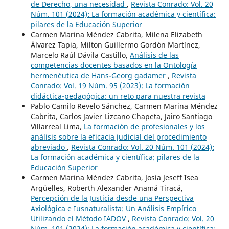
de Derecho, una necesidad
,
Revista Conrado: Vol. 20
Núm. 101 (2024): La formación académica y científica:
pilares de la Educación Superior
Carmen Marina Méndez Cabrita, Milena Elizabeth
Álvarez Tapia, Milton Guillermo Gordón Martínez,
Marcelo Raúl Dávila Castillo,
Análisis de las
competencias docentes basados en la Ontología
hermenéutica de Hans-Georg gadamer
,
Revista
Conrado: Vol. 19 Núm. 95 (2023): La formación
didáctica-pedagógica: un reto para nuestra revista
Pablo Camilo Revelo Sánchez, Carmen Marina Méndez
Cabrita, Carlos Javier Lizcano Chapeta, Jairo Santiago
Villarreal Lima,
La formación de profesionales y los
análisis sobre la eficacia judicial del procedimiento
abreviado
,
Revista Conrado: Vol. 20 Núm. 101 (2024):
La formación académica y científica: pilares de la
Educación Superior
Carmen Marina Méndez Cabrita, Josía Jeseff Isea
Argüelles, Roberth Alexander Anamá Tiracá,
Percepción de la Justicia desde una Perspectiva
Axiológica e Iusnaturalista: Un Análisis Empírico
Utilizando el Método IADOV
,
Revista Conrado: Vol. 20
Núm. 101 (2024): La formación académica y científica: