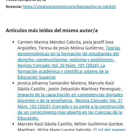
licencia:
https://creativecommons.org/licenses/by-nc-nd/4.0/
Artículos más leídos del mismo autor/a
Carmen Marina Méndez Cabrita, Josía Jeseff Isea
Argüelles, Teresa de Jesús Molina Gutiérrez,
Teorías
epistemológicas en la formación de estudiantes del
derecho: constructivismo, realismo y positivismo
,
Revista Conrado: Vol. 20 Núm. 101 (2024): La
formación académica y científica: pilares de la
Educación Superior
Jessica Johanna Santander Moreno, Marcelo Raúl
Dávila Castillo , Jostin Sebastián Martínez Perenguez ,
Impacto de la capacitación en competencias digitales
docentes y de la enseñanza
,
Revista Conrado: Vol. 21
Núm. 103 (2025): Conrado y su porte a la construcción
de un conocimiento más abierto en las Ciencias de la
Educación.
Marcelo Raúl Dávila Castillo, Milton Guillermo Gordon
Martínez, Víctor Hugo Lucero Salcedo,
El rol del mapeo