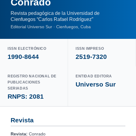
Conrado
Revista pedagógica de la Universidad de
Cienfuegos “Carlos Rafael Rodríguez”
Editorial Universo Sur · Cienfuegos, Cuba
ISSN ELECTRÓNICO
ISSN IMPRESO
1990-8644
2519-7320
REGISTRO NACIONAL DE
ENTIDAD EDITORA
PUBLICACIONES
Universo Sur
SERIADAS
RNPS: 2081
Revista
Revista:
Conrado