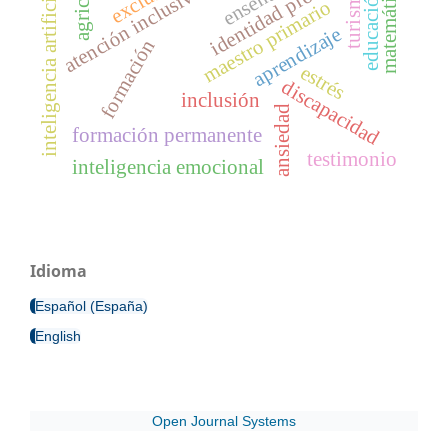
identidad profesional
matemáticas
atención inclusiva
inteligencia artificial
turismo
educación
maestro primario
aprendizaje
formación
estrés
discapacidad
inclusión
ansiedad
formación permanente
testimonio
inteligencia emocional
Idioma
Español (España)
English
Open Journal Systems