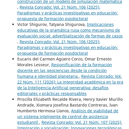
construcción de un modelo de simulación matemática
,
Revista Conrado: Vol. 21 Núm. 106 (2025):
Paradigmas y prácticas investigativas en educación:
propuesta de formación posdoctoral
Victor Shigurov, Tatyana Shigurova,
Implicaciones
educativas de la gramática rusa como mecanismo de
evaluación social: adverbialización de formas de casos
,
Revista Conrado: Vol. 21 Núm. 106 (2025):
Paradigmas y prácticas investigativas en educación:
propuesta de formación posdoctoral
Eucaris del Carmen Agüero Corzo, Omar Ernesto
Morales Lesseur,
Resignificación de la formación
docente en las geociencias desde la condición
humana e identidad planetaria
,
Revista Conrado: Vol.
22 Núm. 111 (2026): La integridad académica en la era
de la Inteligencia Artificial generativa: desafíos
editoriales y prácticas responsables
Priscilla Elizabeth Recalde Rivera, Henry Xavier Murillo
Andrade, Xiomara Josefina Bastardo Contreras, Ivan
Humberto Hermosa Llanos,
Análisis de viabilidad de
un sistema inteligente de control de asistencia
estudiantil
,
Revista Conrado: Vol. 21 Núm. 107 (2025):
Integración y socialización: Innovaciones tecnológicas