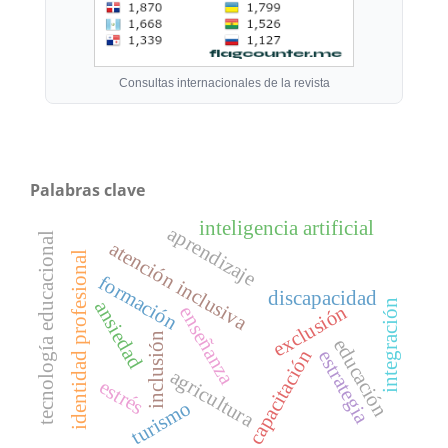
Consultas internacionales de la revista
Palabras clave
inteligencia artificial
aprendizaje
tecnología educacional
atención inclusiva
identidad profesional
formación
discapacidad
integración
ansiedad
exclusión
enseñanza
inclusión
educación
capacitación
estrategia
agricultura
estrés
turismo