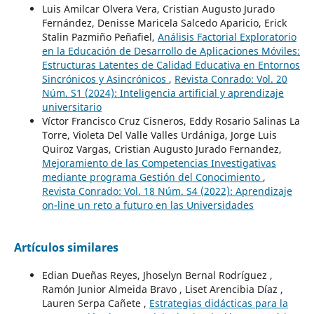
Luis Amilcar Olvera Vera, Cristian Augusto Jurado
Fernández, Denisse Maricela Salcedo Aparicio, Erick
Stalin Pazmiño Peñafiel,
Análisis Factorial Exploratorio
en la Educación de Desarrollo de Aplicaciones Móviles:
Estructuras Latentes de Calidad Educativa en Entornos
Sincrónicos y Asincrónicos
,
Revista Conrado: Vol. 20
Núm. S1 (2024): Inteligencia artificial y aprendizaje
universitario
Víctor Francisco Cruz Cisneros, Eddy Rosario Salinas La
Torre, Violeta Del Valle Valles Urdániga, Jorge Luis
Quiroz Vargas, Cristian Augusto Jurado Fernandez,
Mejoramiento de las Competencias Investigativas
mediante programa Gestión del Conocimiento
,
Revista Conrado: Vol. 18 Núm. S4 (2022): Aprendizaje
on-line un reto a futuro en las Universidades
Artículos similares
Edian Dueñas Reyes, Jhoselyn Bernal Rodríguez ,
Ramón Junior Almeida Bravo , Liset Arencibia Díaz ,
Lauren Serpa Cañete ,
Estrategias didácticas para la