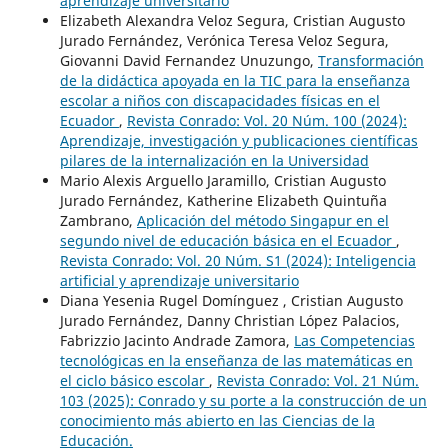
aprendizaje universitario
Elizabeth Alexandra Veloz Segura, Cristian Augusto
Jurado Fernández, Verónica Teresa Veloz Segura,
Giovanni David Fernandez Unuzungo,
Transformación
de la didáctica apoyada en la TIC para la enseñanza
escolar a niños con discapacidades físicas en el
Ecuador
,
Revista Conrado: Vol. 20 Núm. 100 (2024):
Aprendizaje, investigación y publicaciones científicas
pilares de la internalización en la Universidad
Mario Alexis Arguello Jaramillo, Cristian Augusto
Jurado Fernández, Katherine Elizabeth Quintuña
Zambrano,
Aplicación del método Singapur en el
segundo nivel de educación básica en el Ecuador
,
Revista Conrado: Vol. 20 Núm. S1 (2024): Inteligencia
artificial y aprendizaje universitario
Diana Yesenia Rugel Domínguez , Cristian Augusto
Jurado Fernández, Danny Christian López Palacios,
Fabrizzio Jacinto Andrade Zamora,
Las Competencias
tecnológicas en la enseñanza de las matemáticas en
el ciclo básico escolar
,
Revista Conrado: Vol. 21 Núm.
103 (2025): Conrado y su porte a la construcción de un
conocimiento más abierto en las Ciencias de la
Educación.