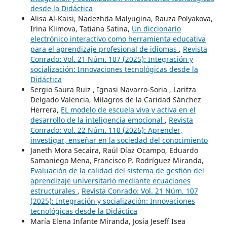
desde la Didáctica
Alisa Al-Kaisi, Nadezhda Malyugina, Rauza Polyakova,
Irina Klimova, Tatiana Satina,
Un diccionario
electrónico interactivo como herramienta educativa
para el aprendizaje profesional de idiomas
,
Revista
Conrado: Vol. 21 Núm. 107 (2025): Integración y
socialización: Innovaciones tecnológicas desde la
Didáctica
Sergio Saura Ruiz , Ignasi Navarro-Soria , Laritza
Delgado Valencia, Milagros de la Caridad Sánchez
Herrera,
EL modelo de escuela viva y activa en el
desarrollo de la inteligencia emocional
,
Revista
Conrado: Vol. 22 Núm. 110 (2026): Aprender,
investigar, enseñar en la sociedad del conocimiento
Janeth Mora Secaira, Raúl Díaz Ocampo, Eduardo
Samaniego Mena, Francisco P. Rodríguez Miranda,
Evaluación de la calidad del sistema de gestión del
aprendizaje universitario mediante ecuaciones
estructurales
,
Revista Conrado: Vol. 21 Núm. 107
(2025): Integración y socialización: Innovaciones
tecnológicas desde la Didáctica
María Elena Infante Miranda, Josía Jeseff Isea