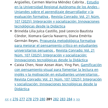
Argüelles, Carmen Marina Méndez Cabrita ,
Estudio
en la Universidad Regional Autónoma de los Andes -
Uniandes sobre el aprendizaje desarrollador y la
evaluación formativa
,
Revista Conrado: Vol. 21 Núm.
107 (2025): Integración y socialización: Innovaciones
tecnológicas desde la Didáctica
Brinelda Lilia Julca Castillo, José Leoncio Bautista
Cóndor, Xiomara García Navarro, Diana Emérita
Germán Reyes,
Propuesta metodológica formativa
para mejorar el pensamiento crítico en estudiantes
universitarios peruanos
,
Revista Conrado: Vol. 21
Núm. 107 (2025): Integración y socialización:
Innovaciones tecnológicas desde la Didáctica
Caixia Chen, Noor Azean Atan, Ying Pan,
Gamificación
con pensamiento visual para fomentar la lectura en
inglés y la motivación en estudiantes universitarios
,
Revista Conrado: Vol. 21 Núm. 107 (2025): Integración
y socialización: Innovaciones tecnológicas desde la
Didáctica
<<
<
276
277
278
279
280
281
282
283
284
>
>>