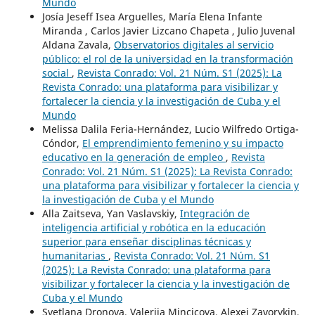
Mundo
Josía Jeseff Isea Arguelles, María Elena Infante
Miranda , Carlos Javier Lizcano Chapeta , Julio Juvenal
Aldana Zavala,
Observatorios digitales al servicio
público: el rol de la universidad en la transformación
social
,
Revista Conrado: Vol. 21 Núm. S1 (2025): La
Revista Conrado: una plataforma para visibilizar y
fortalecer la ciencia y la investigación de Cuba y el
Mundo
Melissa Dalila Feria-Hernández, Lucio Wilfredo Ortiga-
Cóndor,
El emprendimiento femenino y su impacto
educativo en la generación de empleo
,
Revista
Conrado: Vol. 21 Núm. S1 (2025): La Revista Conrado:
una plataforma para visibilizar y fortalecer la ciencia y
la investigación de Cuba y el Mundo
Alla Zaitseva, Yan Vaslavskiy,
Integración de
inteligencia artificial y robótica en la educación
superior para enseñar disciplinas técnicas y
humanitarias
,
Revista Conrado: Vol. 21 Núm. S1
(2025): La Revista Conrado: una plataforma para
visibilizar y fortalecer la ciencia y la investigación de
Cuba y el Mundo
Svetlana Dronova, Valerija Mincicova, Alexei Zavorykin,