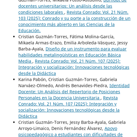
docentes universitarios: Un análisis desde las
condiciones laborales
,
Revista Conrado: Vol. 21 Núm.
103 (2025): Conrado y su porte a la construcción de un
conocimiento más abierto en las Ciencias de la
Educación.
Cristian Guzmán-Torres, Fátima Molina-García,
Mikaela Armas-Erazo, Emilia Arboleda-Vásquez, Jessy
Barba-Ayala,
Diseño de un instrumento para evaluar
habilidades metalingüísticas en Educación Básica
Media
,
Revista Conrado: Vol. 21 Núm. 107 (2025):
Integración y socialización: Innovaciones tecnológicas
desde la Didáctica
Karina Pabón, Cristian Guzmán-Torres, Gabriela
Narváez-Olmedo, Andrés Benavides-Piedra,
Identidad
Docente: Un Análisis del Repertorio de Posiciones
Personales en la Docencia Universitaria
,
Revista
Conrado: Vol. 21 Núm. 107 (2025): Integración y
socialización: Innovaciones tecnológicas desde la
Didáctica
Cristian Guzmán-Torres, Jessy Barba-Ayala, Gabriela
Arroyo-Limaico, Denis Fernández Álvarez,
Apoyo
psicopedagógico a estudiantes con dificultades de