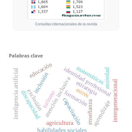
Consultas internacionales de la revista
Palabras clave
educación
matemáticas
identidad profesional
ansiedad
inteligencia artificial
inclusión
atención inclusiva
intergeneracional
estrategia
estrés
exclusión
discapacidad
formación
turismo
capacitación
enseñanza
aprendizaje
agricultura
habilidades sociales