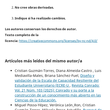
No cree obras derivadas.
Indique si ha realizado cambios.
Los autores conservan los derechos de autor.
Texto completo de la
licencia:
https://creativecommons.org/licenses/by-nc-nd/4.0/
Artículos más leídos del mismo autor/a
Cristian Guzmán-Torres, Diana Almeida-Castro , Luis
Mediavilla-Males, Briana Sánchez-Fuel,
Diseño y
validación de la Escala de Capacidad Resiliente del
Estudiante Universitario (ECRE-U
,
Revista Conrado:
Vol. 21 Núm. 103 (2025): Conrado y su porte a la
construcción de un conocimiento más abierto en las
Ciencias de la Educación.
Miguel Posso-Yépez, Verónica León_Ron, Cristian
Guzmán-Torres, Mikaela Posso-Astudillo,
Burnout de