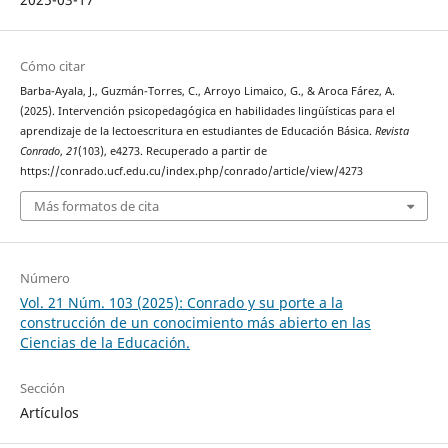
Cómo citar
Barba-Ayala, J., Guzmán-Torres, C., Arroyo Limaico, G., & Aroca Fárez, A.
(2025). Intervención psicopedagógica en habilidades lingüísticas para el
aprendizaje de la lectoescritura en estudiantes de Educación Básica.
Revista
Conrado
,
21
(103), e4273. Recuperado a partir de
https://conrado.ucf.edu.cu/index.php/conrado/article/view/4273
Más formatos de cita
Número
Vol. 21 Núm. 103 (2025): Conrado y su porte a la
construcción de un conocimiento más abierto en las
Ciencias de la Educación.
Sección
Artículos