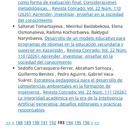
como forma de evaluación final. Consideraciones
metodológicas.
,
Revista Conrado: Vol. 22 Núm. 110
(2026): Aprender, investigar, enseñar en la sociedad
del conocimiento
Saltanat Tomarbayeva , Meiirkul Baidabekova, Elena
Osmonalieva, Radima Kochorbaeva, Baktygul
Narynbaeva,
Desarrollo de un modelo educativo para
programas de idiomas en la educación secundaria y
superior en Kazajistán
,
Revista Conrado: Vol. 22 Núm.
110 (2026): Aprender, investigar, enseñar en la
sociedad del conocimiento
Sedolfo Carrasquero-Ferrer, Abraham Sornoza ,
Guillermo Benites , Pedro Aguirre, Gabriel Vaca-
Suárez,
Estrategia pedagógica para el desarrollo de
competencias ambientales en la formación de
ingenieros
,
Revista Conrado: Vol. 22 Núm. 111 (2026):
La integridad académica en la era de la Inteligencia
Artificial generativa: desafíos editoriales y prácticas
responsables
<<
<
188
189
190
191
192
193
194
195
196
>
>>