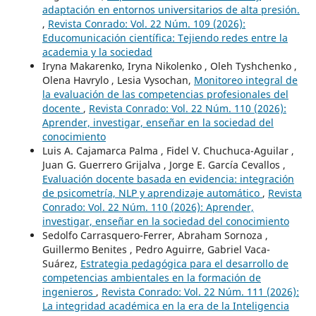
adaptación en entornos universitarios de alta presión.
,
Revista Conrado: Vol. 22 Núm. 109 (2026):
Educomunicación científica: Tejiendo redes entre la
academia y la sociedad
Iryna Makarenko, Iryna Nikolenko , Oleh Tyshchenko ,
Olena Havrylo , Lesia Vysochan,
Monitoreo integral de
la evaluación de las competencias profesionales del
docente
,
Revista Conrado: Vol. 22 Núm. 110 (2026):
Aprender, investigar, enseñar en la sociedad del
conocimiento
Luis A. Cajamarca Palma , Fidel V. Chuchuca-Aguilar ,
Juan G. Guerrero Grijalva , Jorge E. García Cevallos ,
Evaluación docente basada en evidencia: integración
de psicometría, NLP y aprendizaje automático
,
Revista
Conrado: Vol. 22 Núm. 110 (2026): Aprender,
investigar, enseñar en la sociedad del conocimiento
Sedolfo Carrasquero-Ferrer, Abraham Sornoza ,
Guillermo Benites , Pedro Aguirre, Gabriel Vaca-
Suárez,
Estrategia pedagógica para el desarrollo de
competencias ambientales en la formación de
ingenieros
,
Revista Conrado: Vol. 22 Núm. 111 (2026):
La integridad académica en la era de la Inteligencia