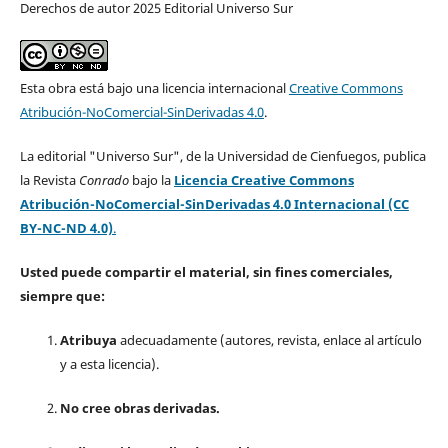
Derechos de autor 2025 Editorial Universo Sur
Esta obra está bajo una licencia internacional
Creative Commons
Atribución-NoComercial-SinDerivadas 4.0
.
La editorial "Universo Sur", de la Universidad de Cienfuegos, publica
la Revista
Conrado
bajo la
Licencia Creative Commons
Atribución-NoComercial-SinDerivadas 4.0 Internacional (CC
BY-NC-ND 4.0)
.
Usted puede compartir el material, sin fines comerciales,
siempre que:
Atribuya
adecuadamente (autores, revista, enlace al artículo
y a esta licencia).
No cree obras derivadas.