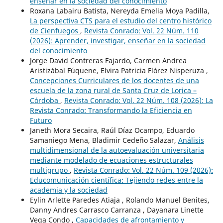
enseñar en la sociedad del conocimiento
Roxana Labairu Batista, Nereyda Emelia Moya Padilla,
La perspectiva CTS para el estudio del centro histórico
de Cienfuegos
,
Revista Conrado: Vol. 22 Núm. 110
(2026): Aprender, investigar, enseñar en la sociedad
del conocimiento
Jorge David Contreras Fajardo, Carmen Andrea
Aristizábal Fúquene, Elvira Patricia Flórez Nisperuza ,
Concepciones Curriculares de los docentes de una
escuela de la zona rural de Santa Cruz de Lorica –
Córdoba
,
Revista Conrado: Vol. 22 Núm. 108 (2026): La
Revista Conrado: Transformando la Eficiencia en
Futuro
Janeth Mora Secaira, Raúl Díaz Ocampo, Eduardo
Samaniego Mena, Bladimir Cedeño Salazar,
Análisis
multidimensional de la autoevaluación universitaria
mediante modelado de ecuaciones estructurales
multigrupo
,
Revista Conrado: Vol. 22 Núm. 109 (2026):
Educomunicación científica: Tejiendo redes entre la
academia y la sociedad
Eylin Arlette Paredes Atiaja , Rolando Manuel Benites,
Danny Andres Carrasco Carranza , Dayanara Linette
Vega Condo ,
Capacidades de afrontamiento y