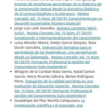
proceso de enseñanza–aprendizaje de la didáctica de
la comprensión textual desde la disciplina Didáctica
de la Lengua Española y la Literatura
,
Revista
Conrado: Vol. 15 Núm. 68 (2019): Conocimiento por un
Desarollo Sustentable (Número Especial)
Jorge Luis León González,
Número completo (Abril-
Junio)
,
Revista Conrado: Vol. 15 Núm. 67 (2019):
Socialización e internacionalización del conocimiento
Luisa Morales Maure, Evelyn García Vázquez, Rosa
Durán González,
Intervención formativa para el
aprendizaje de las matemáticas: una aproximación
desde un Diplomado
,
Revista Conrado: Vol. 15 Núm.
69 (2019): Formación Profesional & Gestión del
Conocimiento (Julio-Septiembre)
Milagros de la Caridad Mata Varela, Natalí Santos
García, Henry Ricardo Cabrera, Berlan Rodríguez
Pérez,
Evaluación de la calidad percibida en una
institución de Educación Superior
,
Revista Conrado:
Vol. 15 Núm. 69 (2019): Formación Profesional &
Gestión del Conocimiento (Julio-Septiembre)
Guadalupe del Pilar Murillo Campuzano,
La
investigación científica y el posgrado, una