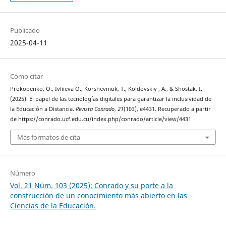
Publicado
2025-04-11
Cómo citar
Prokopenko, O., Ivliіeva O., Korshevniuk, T., Koldovskiy , A., & Shostak, I.
(2025). El papel de las tecnologías digitales para garantizar la inclusividad de
la Educación a Distancia.
Revista Conrado
,
21
(103), e4431. Recuperado a partir
de https://conrado.ucf.edu.cu/index.php/conrado/article/view/4431
Más formatos de cita
Número
Vol. 21 Núm. 103 (2025): Conrado y su porte a la
construcción de un conocimiento más abierto en las
Ciencias de la Educación.