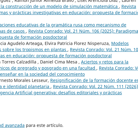
guez , Ramón Junior Almeida Bravo , Liset Arencibia Díaz , Lauren
a la construcción de un modelo de simulación matemática
,
Revista
mas y prácticas investigativas en educación: propuesta de formac
aciones educativas de la gramática rusa como mecanismo de
rmas de casos
,
Revista Conrado: Vol. 21 Núm. 106 (2025): Paradigma
opuesta de formación posdoctoral
cia Agudelo Arteaga, Elvira Patricia Florez Nisperuza,
Modelos
os sobre los tropismos en plantas
,
Revista Conrado: Vol. 21 Núm. 1
ivas en educación: propuesta de formación posdoctoral
 Torres Calzadilla , Daniel Cima Mesa ,
Aciertos y retos para la
micos de pregrado y posgrado en una facultad
,
Revista Conrado: V
 enseñar en la sociedad del conocimiento
rnesto Morales Lesseur,
Resignificación de la formación docente e
a e identidad planetaria
,
Revista Conrado: Vol. 22 Núm. 111 (2026)
encia Artificial generativa: desafíos editoriales y prácticas
tud avanzada
para este artículo.