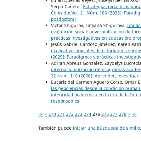
Edian Dueñas Reyes, Jhoselyn Bernal Rodrí
Serpa Cañete ,
Estrategias didácticas par
Conrado: Vol. 21 Núm. 106 (2025): Paradig
posdoctoral
Victor Shigurov, Tatyana Shigurova,
Implic
evaluación social: adverbialización de fo
prácticas investigativas en educación: pr
Jesús Gabriel Cardozo Jiménez, Karen Patri
explicativos iniciales de estudiantes sord
(2025): Paradigmas y prácticas investigat
Adrian Abreus González, Zaydelys Lucrecia
internacionalización de programas acadé
22 Núm. 110 (2026): Aprender, investigar,
Eucaris del Carmen Agüero Corzo, Omar E
las geociencias desde la condición human
integridad académica en la era de la Intelig
responsables
<<
<
270
271
272
273
274
275
276
277
278
>
>>
También puede
Iniciar una búsqueda de simili