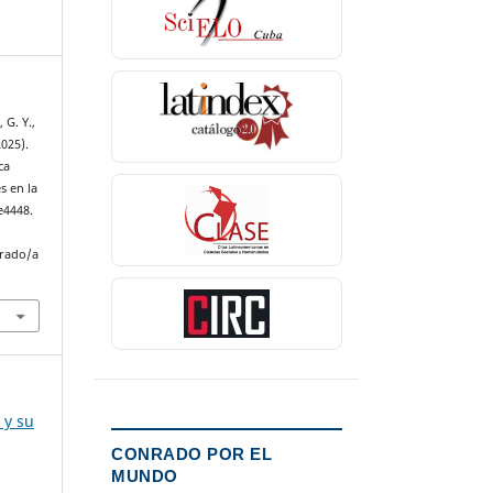
 G. Y.,
2025).
ca
s en la
 e4448.
nrado/a
 y su
CONRADO POR EL
MUNDO