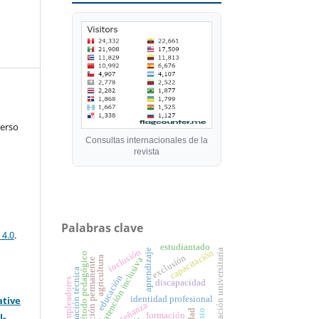
verso
Consultas internacionales de la
revista
Palabras clave
 4.0
.
estudiantado
inclusión
formación universitaria
aprendizaje
capacitación
método pedagógico
exclusión
agricultura
atención inclusiva
formación permanente
formación técnica
educación
empleadores
discapacidad
identidad profesional
ative
enseñanza
formación
l-