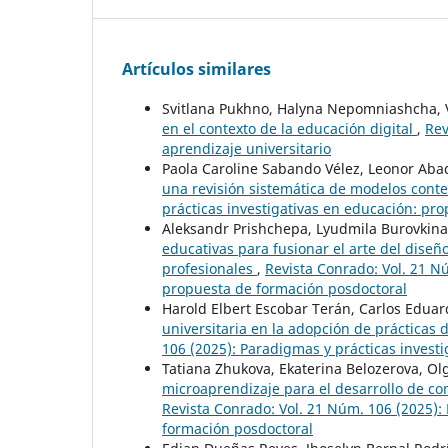
Artículos similares
Svitlana Pukhno, Halyna Nepomniashcha, 
en el contexto de la educación digital
,
Rev
aprendizaje universitario
Paola Caroline Sabando Vélez, Leonor Aba
una revisión sistemática de modelos con
prácticas investigativas en educación: pr
Aleksandr Prishchepa, Lyudmila Burovkina
educativas para fusionar el arte del diseñ
profesionales
,
Revista Conrado: Vol. 21 N
propuesta de formación posdoctoral
Harold Elbert Escobar Terán, Carlos Edua
universitaria en la adopción de prácticas
106 (2025): Paradigmas y prácticas invest
Tatiana Zhukova, Ekaterina Belozerova, O
microaprendizaje para el desarrollo de co
Revista Conrado: Vol. 21 Núm. 106 (2025):
formación posdoctoral