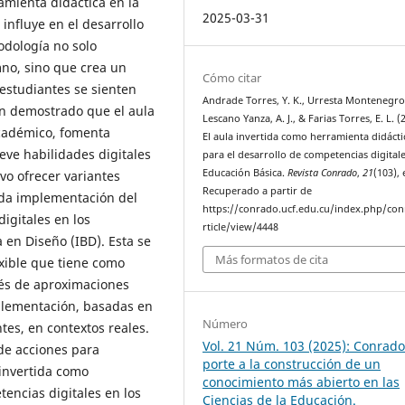
amienta didáctica en la
2025-03-31
influye en el desarrollo
odología no solo
mno, sino que crea un
Cómo citar
 estudiantes se sienten
Andrade Torres, Y. K., Urresta Montenegro,
n demostrado que el aula
Lescano Yanza, A. J., & Farias Torres, E. L. (
académico, fomenta
El aula invertida como herramienta didácti
eve habilidades digitales
para el desarrollo de competencias digitale
Educación Básica.
Revista Conrado
,
21
(103),
vo ofrecer variantes
Recuperado a partir de
ada implementación del
https://conrado.ucf.edu.cu/index.php/co
digitales en los
rticle/view/4448
 en Diseño (IBD). Esta se
Más formatos de cita
xible que tiene como
avés de aproximaciones
mplementación, basadas en
Número
tes, en contextos reales.
Vol. 21 Núm. 103 (2025): Conrado
de acciones para
porte a la construcción de un
invertida como
conocimiento más abierto en las
encias digitales en los
Ciencias de la Educación.