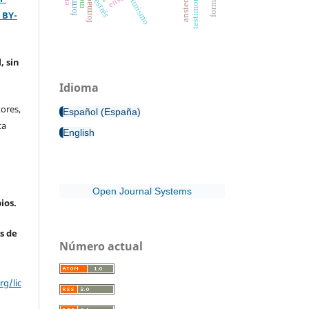
testimonio
ansiedad
estrés
turismo
 BY-
, sin
Idioma
ores,
Español (España)
ta
English
Open Journal Systems
ios.
s de
Número actual
g/lic