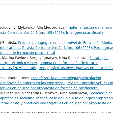
Volodymyr Mykolaiko, Alla Medvedieva,
Implementación del e-lear
ista Conrado: Vol. 21 Núm. 105 (2025): Inteligencia artificial y
d Bautista,
Proceso pedagógico en el subnivel de Educación Media
temporáneos
,
Revista Conrado: Vol. 21 Núm. 106 (2025): Paradigma
opuesta de formación posdoctoral
, Marina Pavlova, Sergey Ignatyev, Irina Romakhova,
Estrategias
o arquitectónico y la ergonomía en la formación de futuros
úm. 106 (2025): Paradigmas y prácticas investigativas en educación
rdo Zulueta Cueva,
Transferencia de tecnología y vinculación
 de innovación abierta en las empresas
,
Revista Conrado: Vol. 21 N
igativas en educación: propuesta de formación posdoctoral
lga Ginzburg, Nadezhda Glushkova, Alisa Manuylova,
Tecnología de
mpetencias sociolingüísticas: caso de un curso de inglés empresar
 Paradigmas y prácticas investigativas en educación: propuesta de