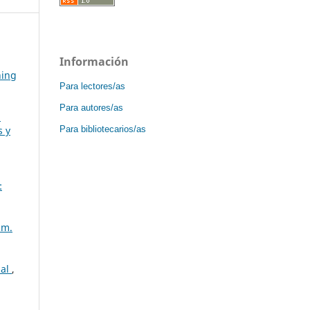
Información
ning
Para lectores/as
Para autores/as
:
Para bibliotecarios/as
s y
:
úm.
ial
,