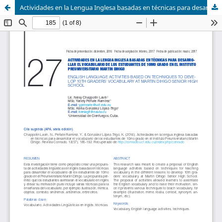
Actividades en la Lengua Inglesa basadas en técnicas para desarrollar el vocabulario de los estudiantes de 10mo grado en el Instituto Preuniversitario Martin Dihigo