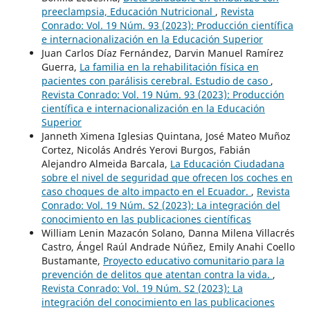
preeclampsia, Educación Nutricional
,
Revista
Conrado: Vol. 19 Núm. 93 (2023): Producción científica
e internacionalización en la Educación Superior
Juan Carlos Díaz Fernández, Darvin Manuel Ramírez
Guerra,
La familia en la rehabilitación física en
pacientes con parálisis cerebral. Estudio de caso
,
Revista Conrado: Vol. 19 Núm. 93 (2023): Producción
científica e internacionalización en la Educación
Superior
Janneth Ximena Iglesias Quintana, José Mateo Muñoz
Cortez, Nicolás Andrés Yerovi Burgos, Fabián
Alejandro Almeida Barcala,
La Educación Ciudadana
sobre el nivel de seguridad que ofrecen los coches en
caso choques de alto impacto en el Ecuador.
,
Revista
Conrado: Vol. 19 Núm. S2 (2023): La integración del
conocimiento en las publicaciones científicas
William Lenin Mazacón Solano, Danna Milena Villacrés
Castro, Ángel Raúl Andrade Núñez, Emily Anahi Coello
Bustamante,
Proyecto educativo comunitario para la
prevención de delitos que atentan contra la vida.
,
Revista Conrado: Vol. 19 Núm. S2 (2023): La
integración del conocimiento en las publicaciones