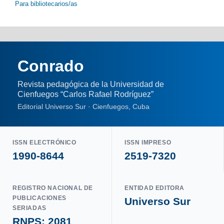
Para bibliotecarios/as
Conrado
Revista pedagógica de la Universidad de
Cienfuegos “Carlos Rafael Rodríguez”
Editorial Universo Sur · Cienfuegos, Cuba
ISSN ELECTRÓNICO
ISSN IMPRESO
1990-8644
2519-7320
REGISTRO NACIONAL DE
ENTIDAD EDITORA
PUBLICACIONES
Universo Sur
SERIADAS
RNPS: 2081