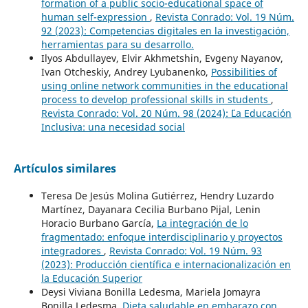
formation of a public socio-educational space of
human self-expression
,
Revista Conrado: Vol. 19 Núm.
92 (2023): Competencias digitales en la investigación,
herramientas para su desarrollo.
Ilyоs Abdullayev, Elvir Akhmetshin, Evgeny Nayanov,
Ivan Otcheskiy, Andrey Lyubanenko,
Possibilities of
using online network communities in the educational
process to develop professional skills in students
,
Revista Conrado: Vol. 20 Núm. 98 (2024): ¨¨La Educación
Inclusiva: una necesidad social
Artículos similares
Teresa De Jesús Molina Gutiérrez, Hendry Luzardo
Martínez, Dayanara Cecilia Burbano Pijal, Lenin
Horacio Burbano García,
La integración de lo
fragmentado: enfoque interdisciplinario y proyectos
integradores
,
Revista Conrado: Vol. 19 Núm. 93
(2023): Producción científica e internacionalización en
la Educación Superior
Deysi Viviana Bonilla Ledesma, Mariela Jomayra
Bonilla Ledesma,
Dieta saludable en embarazo con