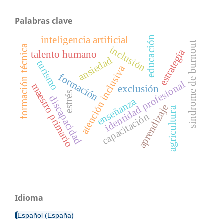
Palabras clave
inteligencia artificial
educación
síndrome de burnout
formación técnica
inclusión
estrategia
talento humano
ansiedad
turismo
atención inclusiva
formación
identidad profesional
maestro primario
exclusión
estrés
discapacidad
enseñanza
aprendizaje
agricultura
capacitación
Idioma
Español (España)