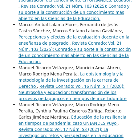
,
Revista Conrado: Vol. 21 Núm. 103 (2025): Conrado y
su porte a la construcción de un conocimiento más
abierto en las Ciencias de la Educación.
Marcos Aníbal Lalama Flores, Fernando de Jesús
Castro Sánchez, Marcos Stefano Lalama Gavilánez,
Percepciones y efectos de la evaluación docente en la
enseñanza de posgrado
,
Revista Conrado: Vol. 21
Núm. 103 (2025): Conrado y su porte a la construcción
de un conocimiento más abierto en las Ciencias de la
Educación.
Manuel Ricardo Velázquez, Mauricio Amat Abreu,
Marco Rodrigo Mena Peralta,
La epistemología y la
metodología de la investigación en la carrera de
Derecho
,
Revista Conrado: Vol. 16 Núm. S 1 (2020):
Neutrosofía y educación: transformación de los
procesos pedagógicos en tiempos de incertidumbre
Manuel Ricardo Velázquez, Marco Rodrigo Mena
Peralta, Cynthia Paulina Cisneros Zúñiga, Roberto
Carlos Jiménez Martínez,
Educación de la resiliencia
en tiempos de pandemia: caso UNIANDES Puyo
,
Revista Conrado: Vol. 17 Núm. S3 (2021): La
investigación: retos y perspectivas en la educación