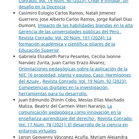
Conrado: Vol. 19 Núm. 90 (2023): Crear e innovar: un
desafio en la Docencia
Casimiro Eulogio Carlos Ramos, Natali Jimenez
Guerrero, Jose Alberto Carlos Ramos, Jorge Rafael Diaz
Dumont,
Impacto de las habilidades blandas en la alta
Gerencia de las universidades públicas del Perú
,
Revista Conrado: Vol. 20 Núm. 101 (2024): La
formación académica y científica: pilares de la
Educación Superior
Gabriela Elizabeth Parra Pesantes, Cecilia Ivonne
Narváez Zurita, Juan Carlos Erazo Álvarez,
Orientaciones pedagógicas sobre la aplicación de la
NIC 16 propiedad, planta y equipo. Caso: Hormigones
del Azuay
,
Revista Conrado: Vol. 19 Núm. 92 (2023):
Competencias digitales en la investigación,
herramientas para su desarrollo.
Juan Edmundo Zhinín Cobo, Mesías Elías Machado
Maliza, Beatriz del Carmen Viteri Naranjo,
La
comunicación pedagógica como innovación en la
enseñanza-aprendizaje del derecho
,
Revista Conrado:
Vol. 17 Núm. 78 (2021): El desarrollo de la ciencia en
entornos virtuales
Lenyn Geovanny Vásconez-Acuña, Myriam Alejandra