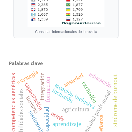
Consultas internacionales de la revista
Palabras clave
estrategia
educación
ansiedad
integración
competencias genéricas
síndrome de burnout
formación
exclusión
capacitación
atención inclusiva
inclusión
habilidades sociales
identidad profesional
turismo
agricultura
discapacidad
testimonio
estrés
enseñanza
aprendizaje