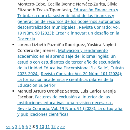
Montero-Cobo, Cecilia Ivonne Narváez-Zurita, Silvia
Elizabeth Toaza-Tipamtasig,
Educación Financiera y
Tributaria para la sostenibilidad de las finanzas y
generación de recursos de los gobiernos autónomos
descentralizados municipales
,
Revista Conrado: Vol.
19 Núm. 90 (2023): Crear e innovar: un desafio en la
Docencia
Lorena Lizbeth Pazmiño Rodríguez, Yoskira Naylett
Cordero de Jiménez,
Motivación y rendimiento
académico en el aprendizaje del idioma inglés: un
estudio con estudiantes de tercer año de secundaria
de la Unidad Educativa Fiscomisional 'La Salle', Tulcán
2023-2024
,
Revista Conrado: Vol. 20 Núm. 101 (2024):
La formación académica y científica: pilares de la
Educación Superior
Manuel Arturo Ordóñez Santos, Luis Carlos Granja
Escobar,
Factores de exclusión al interior de las
instituciones educativas: una revisión necesaria
,
Revista Conrado: Vol. 19 Núm. 91 (2023): La ortografía
y publicaciones científicas
<<
<
3
4
5
6
7
8
9
10
11
12
>
>>