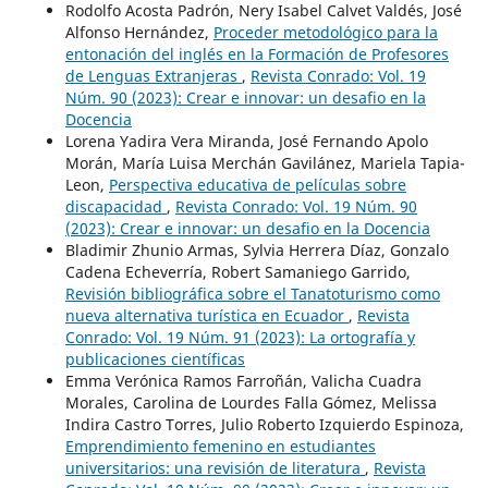
Rodolfo Acosta Padrón, Nery Isabel Calvet Valdés, José
Alfonso Hernández,
Proceder metodológico para la
entonación del inglés en la Formación de Profesores
de Lenguas Extranjeras
,
Revista Conrado: Vol. 19
Núm. 90 (2023): Crear e innovar: un desafio en la
Docencia
Lorena Yadira Vera Miranda, José Fernando Apolo
Morán, María Luisa Merchán Gavilánez, Mariela Tapia-
Leon,
Perspectiva educativa de películas sobre
discapacidad
,
Revista Conrado: Vol. 19 Núm. 90
(2023): Crear e innovar: un desafio en la Docencia
Bladimir Zhunio Armas, Sylvia Herrera Díaz, Gonzalo
Cadena Echeverría, Robert Samaniego Garrido,
Revisión bibliográfica sobre el Tanatoturismo como
nueva alternativa turística en Ecuador
,
Revista
Conrado: Vol. 19 Núm. 91 (2023): La ortografía y
publicaciones científicas
Emma Verónica Ramos Farroñán, Valicha Cuadra
Morales, Carolina de Lourdes Falla Gómez, Melissa
Indira Castro Torres, Julio Roberto Izquierdo Espinoza,
Emprendimiento femenino en estudiantes
universitarios: una revisión de literatura
,
Revista