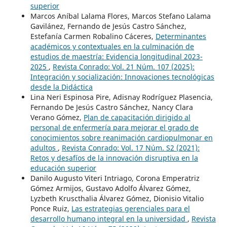
superior
Marcos Aníbal Lalama Flores, Marcos Stefano Lalama
Gavilánez, Fernando de Jesús Castro Sánchez,
Estefanía Carmen Robalino Cáceres,
Determinantes
académicos y contextuales en la culminación de
estudios de maestría: Evidencia longitudinal 2023-
2025
,
Revista Conrado: Vol. 21 Núm. 107 (2025):
Integración y socialización: Innovaciones tecnológicas
desde la Didáctica
Lina Neri Espinosa Pire, Adisnay Rodríguez Plasencia,
Fernando De Jesús Castro Sánchez, Nancy Clara
Verano Gómez,
Plan de capacitación dirigido al
personal de enfermería para mejorar el grado de
conocimientos sobre reanimación cardiopulmonar en
adultos
,
Revista Conrado: Vol. 17 Núm. S2 (2021):
Retos y desafíos de la innovación disruptiva en la
educación superior
Danilo Augusto Viteri Intriago, Corona Emperatriz
Gómez Armijos, Gustavo Adolfo Álvarez Gómez,
Lyzbeth Kruscthalia Álvarez Gómez, Dionisio Vitalio
Ponce Ruiz,
Las estrategias gerenciales para el
desarrollo humano integral en la universidad
,
Revista