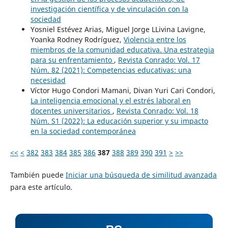
investigación científica y de vinculación con la
sociedad
Yosniel Estévez Arias, Miguel Jorge LLivina Lavigne,
Yoanka Rodney Rodríguez,
Violencia entre los
miembros de la comunidad educativa. Una estrategia
para su enfrentamiento
,
Revista Conrado: Vol. 17
Núm. 82 (2021): Competencias educativas: una
necesidad
Víctor Hugo Condori Mamani, Divan Yuri Cari Condori,
La inteligencia emocional y el estrés laboral en
docentes universitarios
,
Revista Conrado: Vol. 18
Núm. S1 (2022): La educación superior y su impacto
en la sociedad contemporánea
<<
<
382
383
384
385
386
387
388
389
390
391
>
>>
También puede
Iniciar una búsqueda de similitud avanzada
para este artículo.