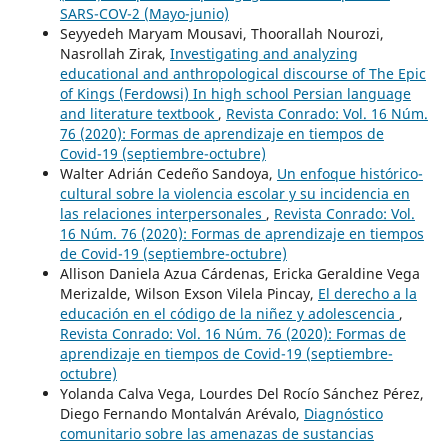
SARS-COV-2 (Mayo-junio)
Seyyedeh Maryam Mousavi, Thoorallah Nourozi,
Nasrollah Zirak,
Investigating and analyzing
educational and anthropological discourse of The Epic
of Kings (Ferdowsi) In high school Persian language
and literature textbook
,
Revista Conrado: Vol. 16 Núm.
76 (2020): Formas de aprendizaje en tiempos de
Covid-19 (septiembre-octubre)
Walter Adrián Cedeño Sandoya,
Un enfoque histórico-
cultural sobre la violencia escolar y su incidencia en
las relaciones interpersonales
,
Revista Conrado: Vol.
16 Núm. 76 (2020): Formas de aprendizaje en tiempos
de Covid-19 (septiembre-octubre)
Allison Daniela Azua Cárdenas, Ericka Geraldine Vega
Merizalde, Wilson Exson Vilela Pincay,
El derecho a la
educación en el código de la niñez y adolescencia
,
Revista Conrado: Vol. 16 Núm. 76 (2020): Formas de
aprendizaje en tiempos de Covid-19 (septiembre-
octubre)
Yolanda Calva Vega, Lourdes Del Rocío Sánchez Pérez,
Diego Fernando Montalván Arévalo,
Diagnóstico
comunitario sobre las amenazas de sustancias