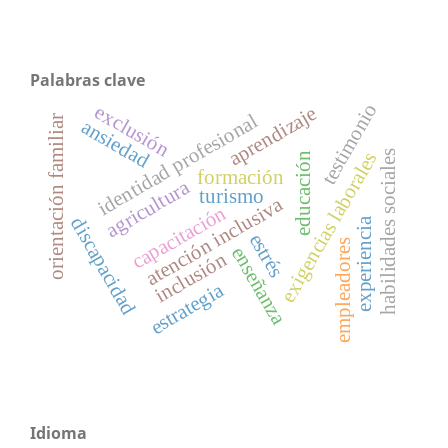
Palabras clave
testimonio
exclusión
aprendizaje
identidad profesional
orientación familiar
ansiedad
exigencias laborales
habilidades sociales
educación
formación
agricultura
turismo
atención inclusiva
capacitación
discapacidad
experiencia
estrés
empleadores
enseñanza
inclusión
estrategia
Idioma