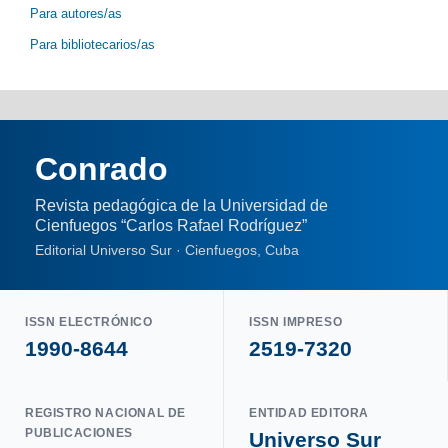
Para autores/as
Para bibliotecarios/as
Conrado
Revista pedagógica de la Universidad de
Cienfuegos “Carlos Rafael Rodríguez”
Editorial Universo Sur · Cienfuegos, Cuba
ISSN ELECTRÓNICO
ISSN IMPRESO
1990-8644
2519-7320
REGISTRO NACIONAL DE
ENTIDAD EDITORA
PUBLICACIONES
Universo Sur