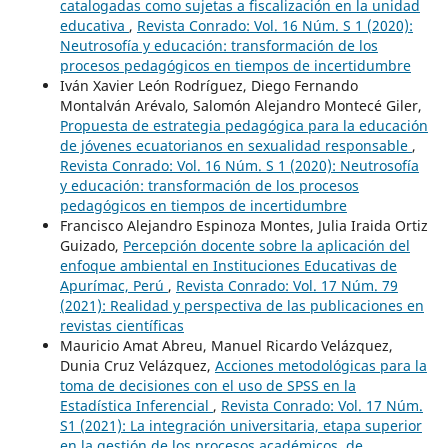
catalogadas como sujetas a fiscalización en la unidad
educativa
,
Revista Conrado: Vol. 16 Núm. S 1 (2020):
Neutrosofía y educación: transformación de los
procesos pedagógicos en tiempos de incertidumbre
Iván Xavier León Rodríguez, Diego Fernando
Montalván Arévalo, Salomón Alejandro Montecé Giler,
Propuesta de estrategia pedagógica para la educación
de jóvenes ecuatorianos en sexualidad responsable
,
Revista Conrado: Vol. 16 Núm. S 1 (2020): Neutrosofía
y educación: transformación de los procesos
pedagógicos en tiempos de incertidumbre
Francisco Alejandro Espinoza Montes, Julia Iraida Ortiz
Guizado,
Percepción docente sobre la aplicación del
enfoque ambiental en Instituciones Educativas de
Apurímac, Perú
,
Revista Conrado: Vol. 17 Núm. 79
(2021): Realidad y perspectiva de las publicaciones en
revistas científicas
Mauricio Amat Abreu, Manuel Ricardo Velázquez,
Dunia Cruz Velázquez,
Acciones metodológicas para la
toma de decisiones con el uso de SPSS en la
Estadística Inferencial
,
Revista Conrado: Vol. 17 Núm.
S1 (2021): La integración universitaria, etapa superior
en la gestión de los procesos académicos, de