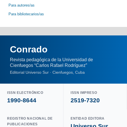
Para autores/as
Para bibliotecarios/as
Conrado
Revista pedagógica de la Universidad de
Cienfuegos “Carlos Rafael Rodríguez”
Editorial Universo Sur · Cienfuegos, Cuba
ISSN ELECTRÓNICO
ISSN IMPRESO
1990-8644
2519-7320
REGISTRO NACIONAL DE
ENTIDAD EDITORA
PUBLICACIONES
Universo Sur