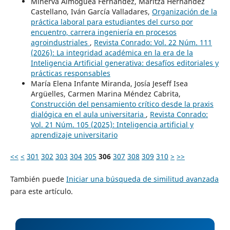
Minerva Almoguea Fernández, Maritza Hernández
Castellano, Iván García Valladares,
Organización de la
práctica laboral para estudiantes del curso por
encuentro, carrera ingeniería en procesos
agroindustriales
,
Revista Conrado: Vol. 22 Núm. 111
(2026): La integridad académica en la era de la
Inteligencia Artificial generativa: desafíos editoriales y
prácticas responsables
María Elena Infante Miranda, Josía Jeseff Isea
Argüelles, Carmen Marina Méndez Cabrita,
Construcción del pensamiento crítico desde la praxis
dialógica en el aula universitaria
,
Revista Conrado:
Vol. 21 Núm. 105 (2025): Inteligencia artificial y
aprendizaje universitario
<<
<
301
302
303
304
305
306
307
308
309
310
>
>>
También puede
Iniciar una búsqueda de similitud avanzada
para este artículo.