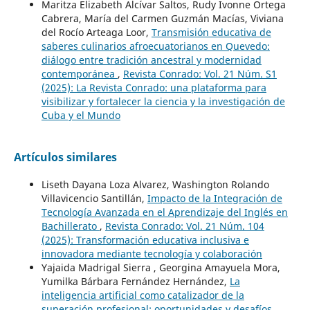
Maritza Elizabeth Alcívar Saltos, Rudy Ivonne Ortega
Cabrera, María del Carmen Guzmán Macías, Viviana
del Rocío Arteaga Loor,
Transmisión educativa de
saberes culinarios afroecuatorianos en Quevedo:
diálogo entre tradición ancestral y modernidad
contemporánea
,
Revista Conrado: Vol. 21 Núm. S1
(2025): La Revista Conrado: una plataforma para
visibilizar y fortalecer la ciencia y la investigación de
Cuba y el Mundo
Artículos similares
Liseth Dayana Loza Alvarez, Washington Rolando
Villavicencio Santillán,
Impacto de la Integración de
Tecnología Avanzada en el Aprendizaje del Inglés en
Bachillerato
,
Revista Conrado: Vol. 21 Núm. 104
(2025): Transformación educativa inclusiva e
innovadora mediante tecnología y colaboración
Yajaida Madrigal Sierra , Georgina Amayuela Mora,
Yumilka Bárbara Fernández Hernández,
La
inteligencia artificial como catalizador de la
superación profesional: oportunidades y desafíos
,