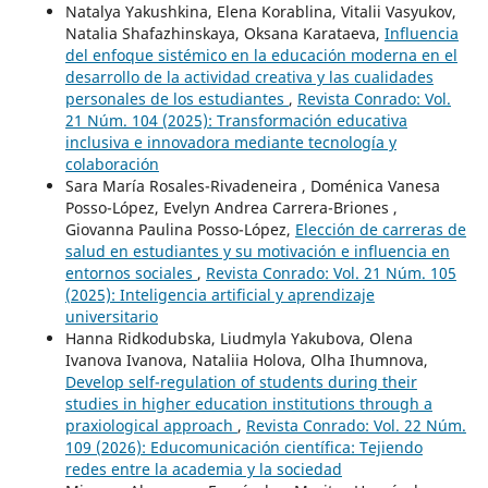
Natalya Yakushkina, Elena Korablina, Vitalii Vasyukov,
Natalia Shafazhinskaya, Oksana Karataeva,
Influencia
del enfoque sistémico en la educación moderna en el
desarrollo de la actividad creativa y las cualidades
personales de los estudiantes
,
Revista Conrado: Vol.
21 Núm. 104 (2025): Transformación educativa
inclusiva e innovadora mediante tecnología y
colaboración
Sara María Rosales-Rivadeneira , Doménica Vanesa
Posso-López, Evelyn Andrea Carrera-Briones ,
Giovanna Paulina Posso-López,
Elección de carreras de
salud en estudiantes y su motivación e influencia en
entornos sociales
,
Revista Conrado: Vol. 21 Núm. 105
(2025): Inteligencia artificial y aprendizaje
universitario
Hanna Ridkodubska, Liudmyla Yakubova, Olena
Ivanova Ivanova, Nataliia Holova, Olha Ihumnova,
Develop self-regulation of students during their
studies in higher education institutions through a
praxiological approach
,
Revista Conrado: Vol. 22 Núm.
109 (2026): Educomunicación científica: Tejiendo
redes entre la academia y la sociedad