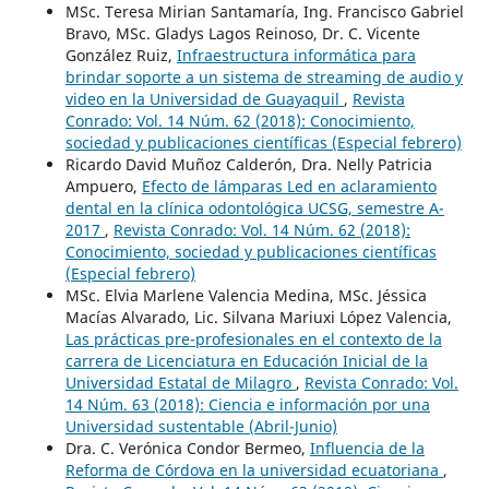
MSc. Teresa Mirian Santamaría, Ing. Francisco Gabriel
Bravo, MSc. Gladys Lagos Reinoso, Dr. C. Vicente
González Ruiz,
Infraestructura informática para
brindar soporte a un sistema de streaming de audio y
video en la Universidad de Guayaquil
,
Revista
Conrado: Vol. 14 Núm. 62 (2018): Conocimiento,
sociedad y publicaciones científicas (Especial febrero)
Ricardo David Muñoz Calderón, Dra. Nelly Patricia
Ampuero,
Efecto de lámparas Led en aclaramiento
dental en la clínica odontológica UCSG, semestre A-
2017
,
Revista Conrado: Vol. 14 Núm. 62 (2018):
Conocimiento, sociedad y publicaciones científicas
(Especial febrero)
MSc. Elvia Marlene Valencia Medina, MSc. Jéssica
Macías Alvarado, Lic. Silvana Mariuxi López Valencia,
Las prácticas pre-profesionales en el contexto de la
carrera de Licenciatura en Educación Inicial de la
Universidad Estatal de Milagro
,
Revista Conrado: Vol.
14 Núm. 63 (2018): Ciencia e información por una
Universidad sustentable (Abril-Junio)
Dra. C. Verónica Condor Bermeo,
Influencia de la
Reforma de Córdova en la universidad ecuatoriana
,