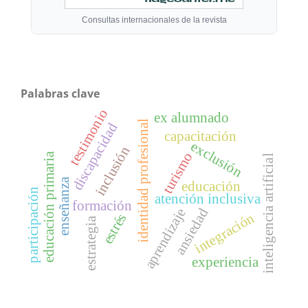
Consultas internacionales de la revista
Palabras clave
testimonio
ex alumnado
identidad profesional
discapacidad
capacitación
exclusión
inclusión
turismo
educación primaria
inteligencia artificial
enseñanza
educación
participación
atención inclusiva
formación
ansiedad
aprendizaje
integración
estrés
estrategia
experiencia