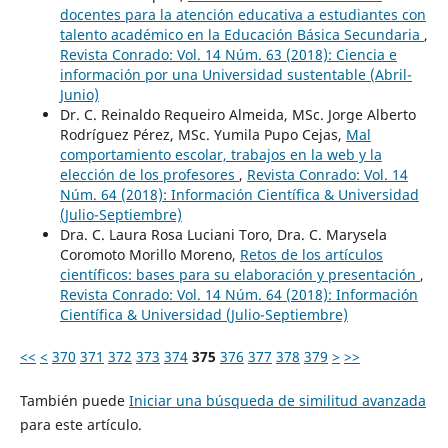
docentes para la atención educativa a estudiantes con
talento académico en la Educación Básica Secundaria
,
Revista Conrado: Vol. 14 Núm. 63 (2018): Ciencia e
información por una Universidad sustentable (Abril-
Junio)
Dr. C. Reinaldo Requeiro Almeida, MSc. Jorge Alberto
Rodríguez Pérez, MSc. Yumila Pupo Cejas,
Mal
comportamiento escolar, trabajos en la web y la
elección de los profesores
,
Revista Conrado: Vol. 14
Núm. 64 (2018): Información Científica & Universidad
(Julio-Septiembre)
Dra. C. Laura Rosa Luciani Toro, Dra. C. Marysela
Coromoto Morillo Moreno,
Retos de los artículos
científicos: bases para su elaboración y presentación
,
Revista Conrado: Vol. 14 Núm. 64 (2018): Información
Científica & Universidad (Julio-Septiembre)
<<
<
370
371
372
373
374
375
376
377
378
379
>
>>
También puede
Iniciar una búsqueda de similitud avanzada
para este artículo.