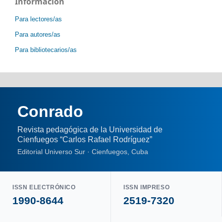
Información
Para lectores/as
Para autores/as
Para bibliotecarios/as
Conrado
Revista pedagógica de la Universidad de
Cienfuegos “Carlos Rafael Rodríguez”
Editorial Universo Sur · Cienfuegos, Cuba
ISSN ELECTRÓNICO
ISSN IMPRESO
1990-8644
2519-7320