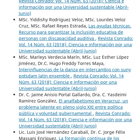
Revista Conrado: Vol. 14 Núm. 63 (2018): Ciencia e
información por una Universidad sustentable (Abril-
Junio)
MSc. Yiddishy Rodríguez Veloz, MSc. Lourdes Veloz
Cruz, MSc. Rafael Reyes Estrada,
Las ayudas técnicas.
Recurso para garantizar la inclusión educativa de
personas con discapacidad auditiva
,
Revista Conrado:
Vol. 14 Núm. 63 (2018): Ciencia e información por una
Universidad sustentable (Abril-Junio)
MSc. Marleys Verdecia Marín, MSc. Luz Esther López
Jiménez, Dr.C. Hugo Freddy Torres Maya,
Interinfluencias de la danza en intercambio con suny
potsdam latin ensemble
,
Revista Conrado: Vol. 14
Núm. 63 (2018): Ciencia e información por una
Universidad sustentable (Abril-Junio)
Dr. C. Jaime Anisio Portal Gallardo, Dra. C. Yasdeimi
Ramírez González,
El analfabetismo en Veracruz, un
problema latente en pleno siglo XXI entre política
pública y voluntad gubernamental
,
Revista Conrado:
Vol. 14 Núm. 63 (2018): Ciencia e información por una
Universidad sustentable (Abril-Junio)
Lic. Luis José Hernández Carabalí, Dr. C. Jorge Félix
Massani Enríquez,
La formación continua de los