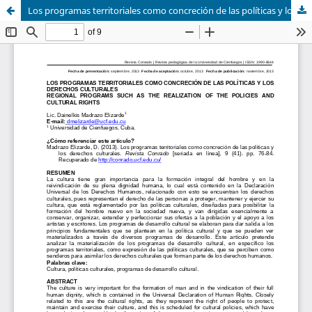
Los programas territoriales como concreción de las políticas y los derechos culturales