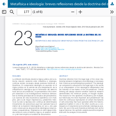
Metafísica e ideología: breves reflexiones desde la doctrina del derecho