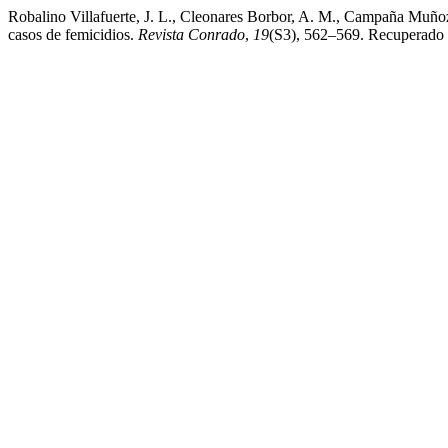
Robalino Villafuerte, J. L., Cleonares Borbor, A. M., Campaña Muño
casos de femicidios.
Revista Conrado
,
19
(S3), 562–569. Recuperado a