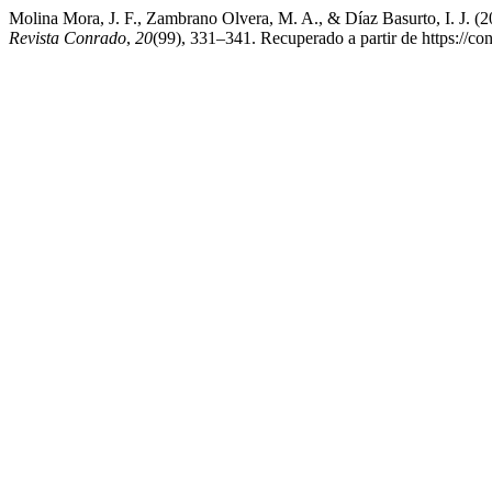
Molina Mora, J. F., Zambrano Olvera, M. A., & Díaz Basurto, I. J. (20
Revista Conrado
,
20
(99), 331–341. Recuperado a partir de https://co