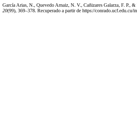
García Arias, N., Quevedo Arnaiz, N. V., Cañizares Galarza, F. P., & B
20
(99), 369–378. Recuperado a partir de https://conrado.ucf.edu.cu/