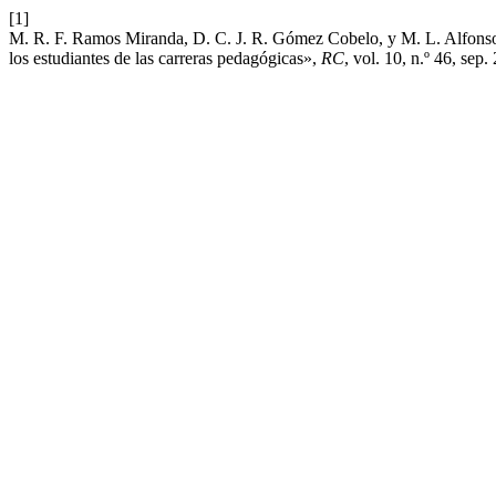
[1]
M. R. F. Ramos Miranda, D. C. J. R. Gómez Cobelo, y M. L. Alfonso Pé
los estudiantes de las carreras pedagógicas»,
RC
, vol. 10, n.º 46, sep.