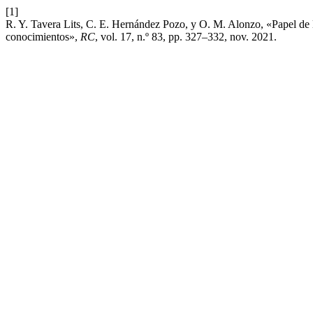
[1]
R. Y. Tavera Lits, C. E. Hernández Pozo, y O. M. Alonzo, «Papel de l
conocimientos»,
RC
, vol. 17, n.º 83, pp. 327–332, nov. 2021.