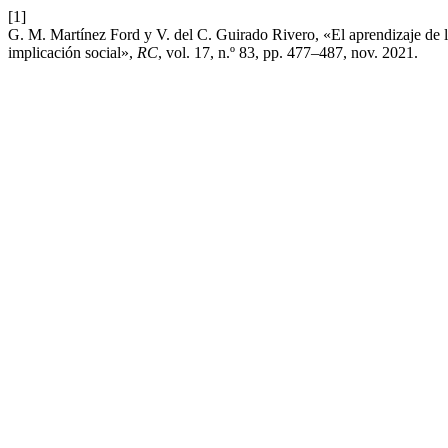
[1]
G. M. Martínez Ford y V. del C. Guirado Rivero, «El aprendizaje de l
implicación social»,
RC
, vol. 17, n.º 83, pp. 477–487, nov. 2021.