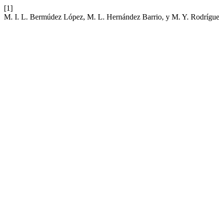
[1]
M. I. L. Bermúdez López, M. L. Hernández Barrio, y M. Y. Rodríguez V