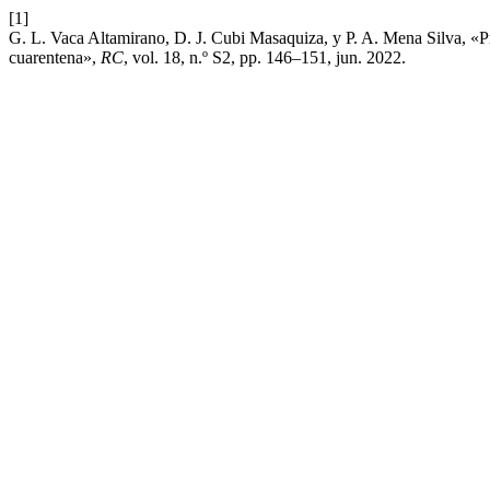
[1]
G. L. Vaca Altamirano, D. J. Cubi Masaquiza, y P. A. Mena Silva, «Pr
cuarentena»,
RC
, vol. 18, n.º S2, pp. 146–151, jun. 2022.