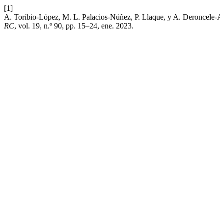
[1]
A. Toribio-López, M. L. Palacios-Núñez, P. Llaque, y A. Deroncele-
RC
, vol. 19, n.º 90, pp. 15–24, ene. 2023.