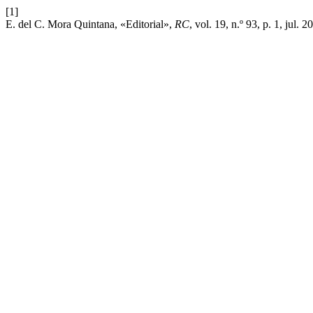
[1]
E. del C. Mora Quintana, «Editorial»,
RC
, vol. 19, n.º 93, p. 1, jul. 2