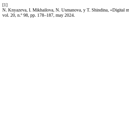
[1]
N. Knyazeva, I. Mikhailova, N. Usmanova, y T. Shindina, «Digital matu
vol. 20, n.º 98, pp. 178–187, may 2024.