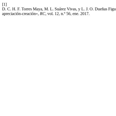
[1]
D. C. H. F. Torres Maya, M. L. Suárez Vivas, y L. J. O. Dueñas Figue
apreciación-creación»,
RC
, vol. 12, n.º 56, ene. 2017.